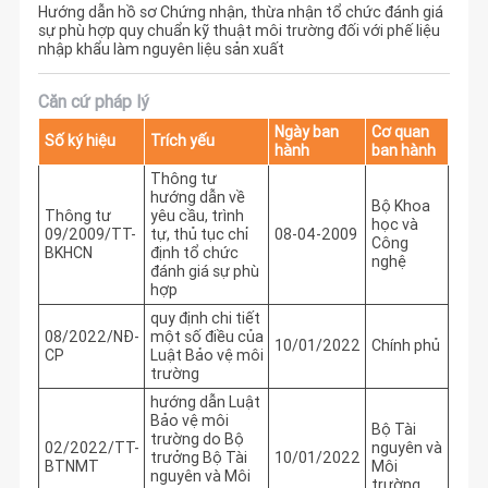
Hướng dẫn hồ sơ Chứng nhận, thừa nhận tổ chức đánh giá
sự phù hợp quy chuẩn kỹ thuật môi trường đối với phế liệu
nhập khẩu làm nguyên liệu sản xuất
Căn cứ pháp lý
Ngày ban
Cơ quan
Số ký hiệu
Trích yếu
hành
ban hành
Thông tư
hướng dẫn về
Bộ Khoa
Thông tư
yêu cầu, trình
học và
09/2009/TT-
tự, thủ tục chỉ
08-04-2009
Công
BKHCN
định tổ chức
nghệ
đánh giá sự phù
hợp
quy định chi tiết
08/2022/NĐ-
một số điều của
10/01/2022
Chính phủ
CP
Luật Bảo vệ môi
trường
hướng dẫn Luật
Bảo vệ môi
Bộ Tài
trường do Bộ
02/2022/TT-
nguyên và
trưởng Bộ Tài
10/01/2022
BTNMT
Môi
nguyên và Môi
trường