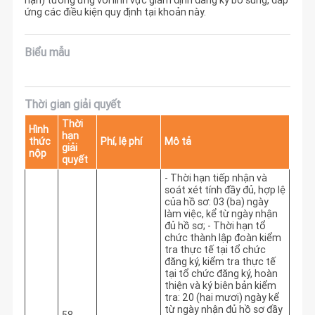
ứng các điều kiện quy định tại khoản này.
Biểu mẫu
Thời gian giải quyết
Thời
Hình
hạn
thức
Phí, lệ phí
Mô tả
giải
nộp
quyết
- Thời hạn tiếp nhận và 
soát xét tính đầy đủ, hợp lệ 
của hồ sơ: 03 (ba) ngày 
làm việc, kể từ ngày nhận 
đủ hồ sơ; - Thời hạn tổ 
chức thành lập đoàn kiểm 
tra thực tế tại tổ chức 
đăng ký, kiểm tra thực tế 
tại tổ chức đăng ký, hoàn 
thiện và ký biên bản kiểm 
tra: 20 (hai mươi) ngày kể 
từ ngày nhận đủ hồ sơ đầy 
58