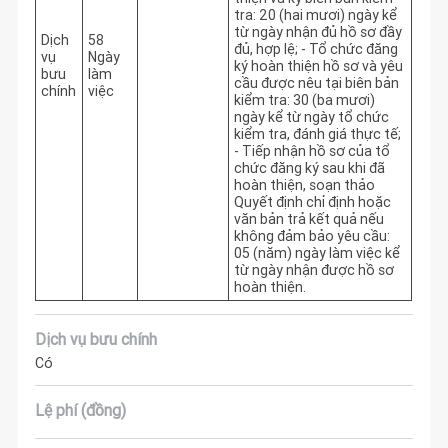
tra: 20 (hai mươi) ngày kể 
từ ngày nhận đủ hồ sơ đầy 
Dịch
58
đủ, hợp lệ; - Tổ chức đăng 
vụ
Ngày
ký hoàn thiện hồ sơ và yêu 
bưu
làm
cầu được nêu tại biên bản 
chính
việc
kiểm tra: 30 (ba mươi) 
ngày kể từ ngày tổ chức 
kiểm tra, đánh giá thực tế; 
- Tiếp nhận hồ sơ của tổ 
chức đăng ký sau khi đã 
hoàn thiện, soạn thảo 
Quyết định chỉ định hoặc 
văn bản trả kết quả nếu 
không đảm bảo yêu cầu: 
05 (năm) ngày làm việc kể 
từ ngày nhận được hồ sơ 
hoàn thiện. 
Dịch vụ bưu chính
Có
Lệ phí (đồng)