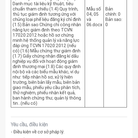
Danh mục tài liệu kỹ thuật, tiêu
chuẩn tham chiếu (1.4) Quy trình,
Mẫu số
Bản
thủ tục giám định tương ứng với
04, 05
chính: 0
chủng loại phế liệu đăng ký chỉ định
và
Bản sao:
(1.5) Bản sao Chứng chỉ công nhận
06.docx
0
năng lực giám định theo TCVN
17020:2012 hoặc hồ sơ chứng
minh hệ thống quản lý và năng lực
đáp ứng TCVN 17020:2012 (nếu
có) (1.6) Mẫu chứng thư giám định
(1.7) Giấy chứng nhận đăng kí dấu
nghiệp vụ đối với hoạt động giám
định thương mại (1.8) Các quy định
nội bộ và các biểu mẫu khác, ví dụ
như: tiếp nhận hồ sơ, xử lý hiện
trường, biên bản lấy mẫu, biên bản
giao mẫu, phiếu yêu cầu phân tích,
thử nghiệm, phiếu nhận kết quả,
ban hành chứng thư, quản lý thông
tin…(nếu có)
Yêu cầu, điều kiện
- Điều kiện về cơ sở pháp lý: