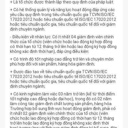
+ Là tổ chức được thành lập theo quy định của pháp luật.
+ Có hệ thống quản lý và năng lực hoạt động đáp ứng các
yêu cầu quy định trong tiêu chuẩn quốc gia TCVN ISO/IEC
17020:2012 hoặc tiêu chuẩn quốc tế ISO/IEC 17020:2012
hoặc tiêu chuẩn quốc gia, tiêu chuẩn quốc tế đối với giám
định chuyên ngành.
- Điều kiện về nhân lực: Có ít nhất 04 giám định viên chính
thức của tổ chức (viên chức hoặc lao động ký hợp đồng
có thời hạn từ 12 tháng trở lên hoặc lao động ký hợp đồng
không xác định thời hạn), đáp ứng điều kiện:
+ Có trình độ tốt nghiệp cao đẳng trở lên và chuyên môn
phù hợp đối với sản phẩm, hàng hóa giám định;
+ Được đào tạo về tiêu chuẩn quốc gia TCVN ISO/IEC
17020:2012 hoặc tiêu chuẩn quốc tế ISO/IEC 17020:2012
hoặc tiêu chuẩn quốc gia, tiêu chuẩn quốc tế đối với giám
định chuyên ngành;
+ Có kinh nghiệm làm việc 03 năm trở lên (kể từ thời điểm
tốt nghiệp cao đẳng hoặc đại học), trong đó có 02 năm
làm công tác giám định chất lượng sản phẩm, hàng hóa.
Trường hợp bổ sung lĩnh vực hoạt động giám định, phải có
ít nhất 02 giám định viên chính thức của tổ chức (viên
chức hoặc lao động ký hợp đồng có thời hạn từ 12 tháng
trở lên hoặc lao động ký hợp đồng không xác định thời
hạn) tương ứng với lĩnh vực giám định đăng ký bổ sung, đáp