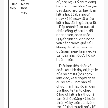
đủ, hợp lệ; - Tổ chức đăng 
Trực
Ngày
ký hoàn thiện hồ sơ và yêu 
tiếp
làm
cầu được nêu tại biên bản 
việc
kiểm tra: 30 (ba mươi) 
ngày kể từ ngày tổ chức 
kiểm tra, đánh giá thực tế; 
- Tiếp nhận hồ sơ của tổ 
chức đăng ký sau khi đã 
hoàn thiện, soạn thảo 
Quyết định chỉ định hoặc 
văn bản trả kết quả nếu 
không đảm bảo yêu cầu: 
05 (năm) ngày làm việc kể 
từ ngày nhận được hồ sơ 
hoàn thiện. 
- Thời hạn tiếp nhận và 
soát xét tính đầy đủ, hợp lệ 
của hồ sơ: 03 (ba) ngày 
làm việc, kể từ ngày nhận 
đủ hồ sơ; - Thời hạn tổ 
chức thành lập đoàn kiểm 
tra thực tế tại tổ chức 
đăng ký, kiểm tra thực tế 
tại tổ chức đăng ký, hoàn 
thiện và ký biên bản kiểm 
tra: 20 (hai mươi) ngày kể 