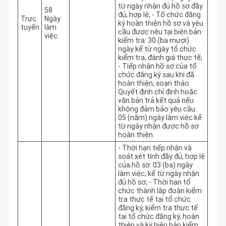
từ ngày nhận đủ hồ sơ đầy 
58
đủ, hợp lệ; - Tổ chức đăng 
Trực
Ngày
ký hoàn thiện hồ sơ và yêu 
tuyến
làm
cầu được nêu tại biên bản 
việc
kiểm tra: 30 (ba mươi) 
ngày kể từ ngày tổ chức 
kiểm tra, đánh giá thực tế; 
- Tiếp nhận hồ sơ của tổ 
chức đăng ký sau khi đã 
hoàn thiện, soạn thảo 
Quyết định chỉ định hoặc 
văn bản trả kết quả nếu 
không đảm bảo yêu cầu: 
05 (năm) ngày làm việc kể 
từ ngày nhận được hồ sơ 
hoàn thiện. 
- Thời hạn tiếp nhận và 
soát xét tính đầy đủ, hợp lệ 
của hồ sơ: 03 (ba) ngày 
làm việc, kể từ ngày nhận 
đủ hồ sơ; - Thời hạn tổ 
chức thành lập đoàn kiểm 
tra thực tế tại tổ chức 
đăng ký, kiểm tra thực tế 
tại tổ chức đăng ký, hoàn 
thiện và ký biên bản kiểm 