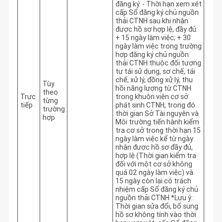
đăng ký. - Thời hạn xem xét 
cấp Sổ đăng ký chủ nguồn 
thải CTNH sau khi nhận 
được hồ sơ hợp lệ, đầy đủ: 
+ 15 ngày làm việc; + 30 
ngày làm việc trong trường 
hợp đăng ký chủ nguồn 
thải CTNH thuộc đối tượng 
tự tái sử dụng, sơ chế, tái 
chế, xử lý, đồng xử lý, thu 
Tùy
hồi năng lượng từ CTNH 
theo
Trực
trong khuôn viên cơ sở 
từng
tiếp
phát sinh CTNH, trong đó 
trường
thời gian Sở Tài nguyên và 
hợp
Môi trường tiến hành kiểm 
tra cơ sở trong thời hạn 15 
ngày làm việc kể từ ngày 
nhận được hồ sơ đầy đủ, 
hợp lệ (Thời gian kiểm tra 
đối với một cơ sở không 
quá 02 ngày làm việc) và 
15 ngày còn lại có trách 
nhiệm cấp Sổ đăng ký chủ 
nguồn thải CTNH *Lưu ý: 
Thời gian sửa đổi, bổ sung 
hồ sơ không tính vào thời 