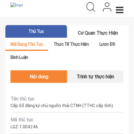
Thủ Tục
Cơ Quan Thực Hiện
Nội Dung Thủ Tục
Thực Tế Thực Hiện
Lược Đồ
Bình Luận
Nội dung
Trình tự thực hiện
Tên thủ tục
Cấp Sổ đăng ký chủ nguồn thải CTNH (TTHC cấp tỉnh)
Mã thủ tục
LGZ-1.004246