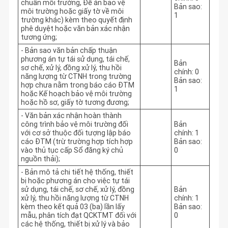
chuẩn môi trường, Đề án bảo vệ
Bản sao:
môi trường hoặc giấy tờ về môi
1
trường khác) kèm theo quyết định
phê duyệt hoặc văn bản xác nhận
tương ứng;
- Bản sao văn bản chấp thuận
phương án tự tái sử dụng, tái chế,
Bản
sơ chế, xử lý, đồng xử lý, thu hồi
chính: 0
năng lượng từ CTNH trong trường
Bản sao:
hợp chưa nằm trong báo cáo ĐTM
1
hoặc Kế hoạch bảo vệ môi trường
hoặc hồ sơ, giấy tờ tương đương;
- Văn bản xác nhận hoàn thành
công trình bảo vệ môi trường đối
Bản
với cơ sở thuộc đối tượng lập báo
chính: 1
cáo ĐTM (trừ trường hợp tích hợp
Bản sao:
vào thủ tục cấp Sổ đăng ký chủ
0
nguồn thải);
- Bản mô tả chi tiết hệ thống, thiết
bị hoặc phương án cho việc tự tái
sử dụng, tái chế, sơ chế, xử lý, đồng
Bản
xử lý, thu hồi năng lượng từ CTNH
chính: 1
kèm theo kết quả 03 (ba) lần lấy
Bản sao:
mẫu, phân tích đạt QCKTMT đối với
0
các hệ thống, thiết bị xử lý và bảo