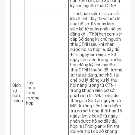
hạn xem xét, cấp Sổ đăng 
ký chủ nguồn thải CTNH
- Thời hạn kiểm tra và trả 
lời về tính đầy đủ và hợp lệ 
của hồ sơ: 05 ngày làm 
việc kể từ ngày nhận hồ sơ 
đăng ký. - Thời hạn xem xét 
cấp Sổ đăng ký chủ nguồn 
thải CTNH sau khi nhận 
được hồ sơ hợp lệ, đầy đủ: 
+ 15 ngày làm việc; + 30 
ngày làm việc trong trường 
hợp đăng ký chủ nguồn 
thải CTNH thuộc đối tượng 
tự tái sử dụng, sơ chế, tái 
chế, xử lý, đồng xử lý, thu 
Tùy
Dịch
hồi năng lượng từ CTNH 
theo
vụ
trong khuôn viên cơ sở 
từng
bưu
phát sinh CTNH, trong đó 
trường
chính
thời gian Sở Tài nguyên và 
hợp
Môi trường tiến hành kiểm 
tra cơ sở trong thời hạn 15 
ngày làm việc kể từ ngày 
nhận được hồ sơ đầy đủ, 
hợp lệ (Thời gian kiểm tra 
đối với một cơ sở không 