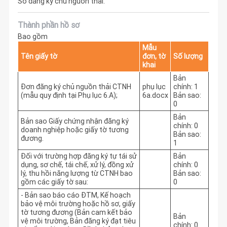
Sổ đăng ký chủ nguồn thải.
Thành phần hồ sơ
Bao gồm
Mẫu
Tên giấy tờ
đơn, tờ
Số lượng
khai
Bản
Đơn đăng ký chủ nguồn thải CTNH
phụ lục
chính: 1
(mẫu quy định tại Phụ lục 6.A);
6a.docx
Bản sao:
0
Bản
Bản sao Giấy chứng nhận đăng ký
chính: 0
doanh nghiệp hoặc giấy tờ tương
Bản sao:
đương.
1
Đối với trường hợp đăng ký tự tái sử
Bản
dụng, sơ chế, tái chế, xử lý, đồng xử
chính: 0
lý, thu hồi năng lượng từ CTNH bao
Bản sao:
gồm các giấy tờ sau:
0
- Bản sao báo cáo ĐTM, Kế hoạch
bảo vệ môi trường hoặc hồ sơ, giấy
tờ tương đương (Bản cam kết bảo
Bản
vệ môi trường, Bản đăng ký đạt tiêu
chính: 0