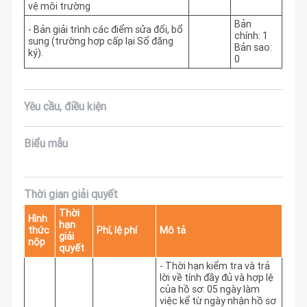
vệ môi trường
Bản
- Bản giải trình các điểm sửa đổi, bổ
chính: 1
sung (trường hợp cấp lại Sổ đăng
Bản sao:
ký).
0
Yêu cầu, điều kiện
Biểu mẫu
Thời gian giải quyết
Thời
Hình
hạn
thức
Phí, lệ phí
Mô tả
giải
nộp
quyết
- Thời hạn kiểm tra và trả 
lời về tính đầy đủ và hợp lệ 
của hồ sơ: 05 ngày làm 
việc kể từ ngày nhận hồ sơ 