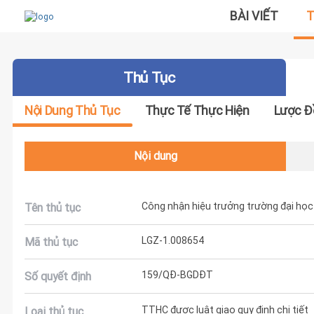
BÀI VIẾT
T
Thủ Tục
Nội Dung Thủ Tục
Thực Tế Thực Hiện
Lược Đ
Nội dung
Công nhận hiệu trưởng trường đại học
Tên thủ tục
LGZ-1.008654
Mã thủ tục
159/QĐ-BGDĐT
Số quyết định
TTHC được luật giao quy định chi tiết
Loại thủ tục