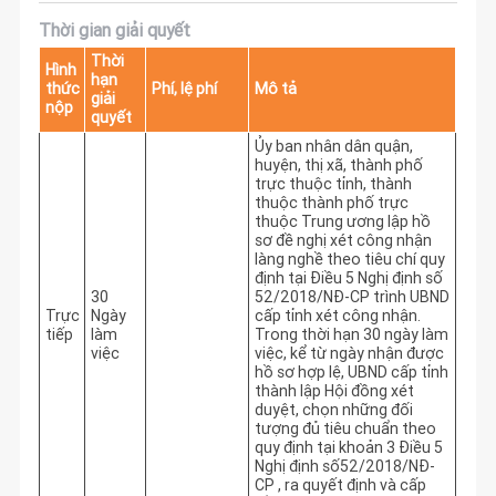
Thời gian giải quyết
Thời
Hình
hạn
thức
Phí, lệ phí
Mô tả
giải
nộp
quyết
Ủy ban nhân dân quận, 
huyện, thị xã, thành phố 
trực thuộc tỉnh, thành 
thuộc thành phố trực 
thuộc Trung ương lập hồ 
sơ đề nghị xét công nhận 
làng nghề theo tiêu chí quy 
định tại Điều 5 Nghị định số 
30
52/2018/NĐ-CP trình UBND 
Trực
Ngày
cấp tỉnh xét công nhận. 
tiếp
làm
Trong thời hạn 30 ngày làm 
việc
việc, kể từ ngày nhận được 
hồ sơ hợp lệ, UBND cấp tỉnh 
thành lập Hội đồng xét 
duyệt, chọn những đối 
tượng đủ tiêu chuẩn theo 
quy định tại khoản 3 Điều 5 
Nghị định số52/2018/NĐ-
CP , ra quyết định và cấp 