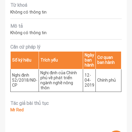
Từ khoá
Không có thông tin
Mô tả
Không có thông tin
Căn cứ pháp lý
Ngày
Cơ quan
Số ký hiệu
Trích yếu
ban
ban hành
hành
Nghị định của Chính
Nghị định
12-
phủ về phát triển
52/2018/NĐ-
04-
Chính phủ
ngành nghề nông
CP
2019
thôn
Tác giả bài thủ tục
Mr Red