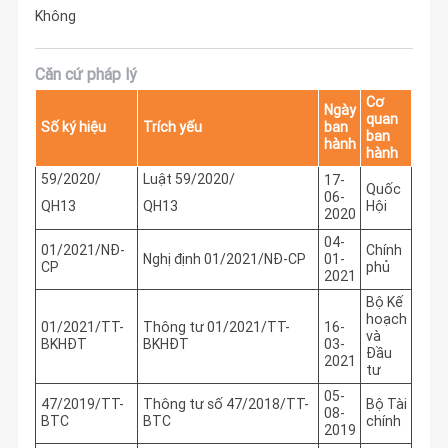
Không
Căn cứ pháp lý
Cơ
Ngày
quan
Số ký hiệu
Trích yếu
ban
ban
hành
hành
59/2020/
Luật 59/2020/
17-
Quốc
06-
QH13
QH13
Hội
2020
04-
01/2021/NĐ-
Chính
Nghị định 01/2021/NĐ-CP
01-
CP
phủ
2021
Bộ Kế
hoạch
01/2021/TT-
Thông tư 01/2021/TT-
16-
và
BKHĐT
BKHĐT
03-
Đầu
2021
tư
05-
47/2019/TT-
Thông tư số 47/2018/TT-
Bộ Tài
08-
BTC
BTC
chính
2019