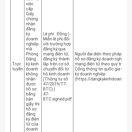
việc
cấp
Giấy
chứng
nhận
đăng
ký
Lệ phí : Đồng (-
doanh
Miễn lệ phí đối
nghiệp
với trường hợp
mà
đăng ký qua
Phòng
mạng điện tử,
Người đại diện theo pháp luật 
Đăng
đăng ký thành
hồ sơ đăng ký doanh nghiệp qu
Trực
ký kinh
lập trên cơ sở
mạng điện tử theo quy trình tr
tuyến
doanh
chuyển đổi từ
Cổng thông tin quốc gia về đăn
không
hộ kinh doanh
ký doanh nghiệp 
nhận
(Thông tư số
(https://dangkykinhdoanh.gov.
được
47/2019/TT-
hồ sơ
BTC).)
bằng
47-
bản
BTC.signed.pdf
giấy thì
hồ sơ
đăng
ký điện
tử của
doanh