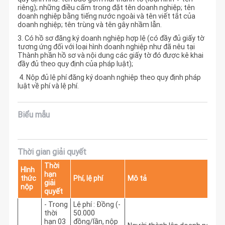
riêng); những điều cấm trong đặt tên doanh nghiệp; tên
doanh nghiệp bằng tiếng nước ngoài và tên viết tắt của
doanh nghiệp; tên trùng và tên gây nhầm lẫn.
3. Có hồ sơ đăng ký doanh nghiệp hợp lệ (có đầy đủ giấy tờ
tương ứng đối với loại hình doanh nghiệp như đã nêu tại
Thành phần hồ sơ và nội dung các giấy tờ đó được kê khai
đầy đủ theo quy định của pháp luật);
4. Nộp đủ lệ phí đăng ký doanh nghiệp theo quy định pháp
luật về phí và lệ phí.
Biểu mẫu
Thời gian giải quyết
Thời
Hình
hạn
thức
Phí, lệ phí
Mô tả
giải
nộp
quyết
- Trong
Lệ phí : Đồng (-
thời
50.000
hạn 03
đồng/lần, nộp