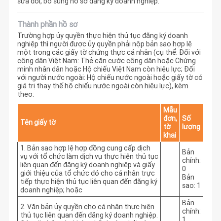
sửa đổi, bổ sung hồ sơ đăng ký doanh nghiệp.
Thành phần hồ sơ
Trường hợp ủy quyền thực hiện thủ tục đăng ký doanh
nghiệp thì người được ủy quyền phải nộp bản sao hợp lệ
một trong các giấy tờ chứng thực cá nhân (cụ thể: Đối với
công dân Việt Nam: Thẻ căn cước công dân hoặc Chứng
minh nhân dân hoặc Hộ chiếu Việt Nam còn hiệu lực; Đối
với người nước ngoài: Hộ chiếu nước ngoài hoặc giấy tờ có
giá trị thay thế hộ chiếu nước ngoài còn hiệu lực), kèm
theo:
Mẫu
đơn,
Số
Tên giấy tờ
tờ
lượng
khai
1. Bản sao hợp lệ hợp đồng cung cấp dịch
Bản
vụ với tổ chức làm dịch vụ thực hiện thủ tục
chính:
liên quan đến đăng ký doanh nghiệp và giấy
0
giới thiệu của tổ chức đó cho cá nhân trực
Bản
tiếp thực hiện thủ tục liên quan đến đăng ký
sao: 1
doanh nghiệp; hoặc
Bản
2. Văn bản ủy quyền cho cá nhân thực hiện
chính:
thủ tục liên quan đến đăng ký doanh nghiệp.
1