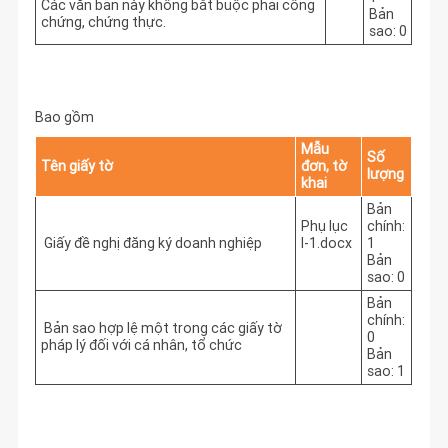
Các văn bản này không bắt buộc phải công
Bản
chứng, chứng thực.
sao: 0
Bao gồm
Mẫu
Số
Tên giấy tờ
đơn, tờ
lượng
khai
Bản
Phụ lục
chính:
Giấy đề nghị đăng ký doanh nghiệp
I-1.docx
1
Bản
sao: 0
Bản
chính:
Bản sao hợp lệ một trong các giấy tờ
0
pháp lý đối với cá nhân, tổ chức
Bản
sao: 1