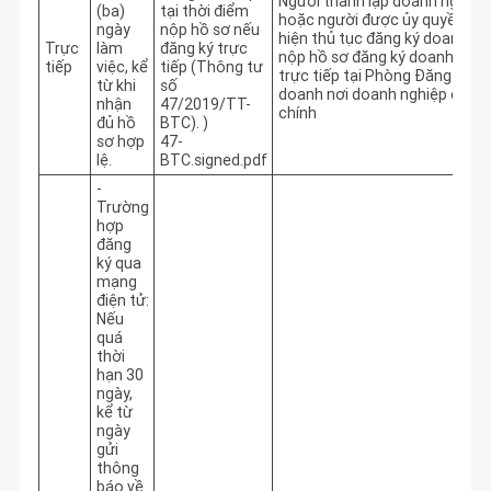
Người thành lập doanh nghiệp 
(ba)
tại thời điểm
hoặc người được ủy quyền thự
ngày
nộp hồ sơ nếu
hiện thủ tục đăng ký doanh ngh
Trực
làm
đăng ký trực
nộp hồ sơ đăng ký doanh nghiệ
tiếp
việc, kể
tiếp (Thông tư
trực tiếp tại Phòng Đăng ký kin
từ khi
số
doanh nơi doanh nghiệp đặt trụ
nhận
47/2019/TT-
chính
đủ hồ
BTC). )
sơ hợp
47-
lệ.
BTC.signed.pdf
-
Trường
hợp
đăng
ký qua
mạng
điện tử:
Nếu
quá
thời
hạn 30
ngày,
kể từ
ngày
gửi
thông
báo về