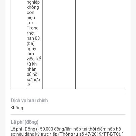
nghiệp
không
còn
hiệu
lực. -
Trong
thời
hạn 03
(ba)
ngày
làm
việc, kể
từ khi
nhận
đủ hồ
sơ hợp
lệ.
Dịch vụ bưu chính
Không
Lệ phí (đồng)
Lệ phí : Đồng (- 50.000 đồng/lần, nộp tại thời điểm nộp hồ
sơ nếu đăng ký trực tiếp (Thông tư số 47/2019/TT-BTC). )