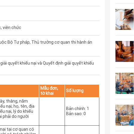
, viên chức
uộc Bộ Tư pháp, Thủ trưởng cơ quan thi hành án
iải quyết khiếu nại và Quyết định giải quyết khiếu
Mẫu đơn,
Số lượng
tờ khai
gày, tháng, năm
ếu nại; họ, tên, địa
Bản chính: 1
ếu nại, lý do khiếu
Bản sao: 0
ại phải do người
 nại tại cơ quan có