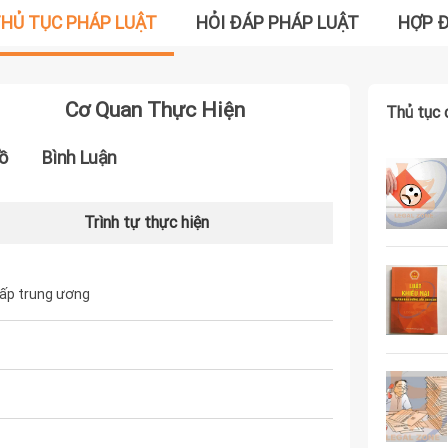
HỦ TỤC PHÁP LUẬT
HỎI ĐÁP PHÁP LUẬT
HỢP 
Cơ Quan Thực Hiện
Thủ tục 
ồ
Bình Luận
Trình tự thực hiện
cấp trung ương