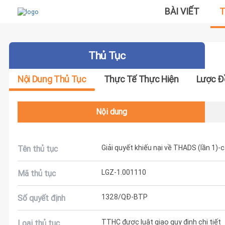
BÀI VIẾT
T
Thủ Tục
Nội Dung Thủ Tục
Thực Tế Thực Hiện
Lược Đ
Nội dung
Giải quyết khiếu nại về THADS (lần 1)-
Tên thủ tục
LGZ-1.001110
Mã thủ tục
1328/QĐ-BTP
Số quyết định
TTHC được luật giao quy định chi tiết
Loại thủ tục