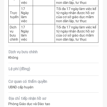
việc
non dân lập, tư thục
17
Tối đa 17 ngày làm việc kể 
Trực
Ngày
từ ngày nhận được hồ sơ 
tuyến
làm
của cơ sở giáo dục mầm 
việc
non dân lập, tư thục
Dịch
17
Tối đa 17 ngày làm việc kể 
vụ
Ngày
từ ngày nhận được hồ sơ 
bưu
làm
của cơ sở giáo dục mầm 
chính
việc
non dân lập, tư thục
Dịch vụ bưu chính
Không
Lệ phí (đồng)
Cơ quan có thẩm quyền
UBND cấp huyện
Địa chỉ tiếp nhận hồ sơ
Phòng Giáo dục và Đào tạo