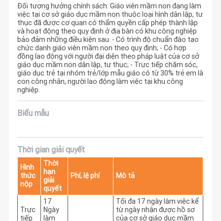
Đối tượng hưởng chính sách: Giáo viên mầm non đang làm
việc tại cơ sở giáo dục mầm non thuộc loại hình dân lập, tư
thục đã được cơ quan có thẩm quyền cấp phép thành lập
và hoạt động theo quy định ở địa bàn có khu công nghiệp
bảo đảm những điều kiện sau: - Có trình độ chuẩn đào tạo
chức danh giáo viên mầm non theo quy định; - Có hợp
đồng lao động với người đại diện theo pháp luật của cơ sở
giáo dục mầm non dân lập, tư thục; - Trực tiếp chăm sóc,
giáo dục trẻ tại nhóm trẻ/lớp mẫu giáo có từ 30% trẻ em là
con công nhân, người lao động làm việc tại khu công
nghiệp.
Biểu mẫu
Thời gian giải quyết
Thời
Hình
hạn
thức
Phí, lệ phí
Mô tả
giải
nộp
quyết
17
Tối đa 17 ngày làm việc kể 
Trực
Ngày
từ ngày nhận được hồ sơ 
tiếp
làm
của cơ sở giáo dục mầm 