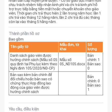
nhân dân cấp huyện phê duyệt. - Cơ sở giáo dục mầm non
chịu trách nhiệm tiếp nhận kinh phí và chi trả kinh phí hỗ
trợ trực tiếp bằng tiền mặt hoặc chuyển khoản cho giáo
viên; Thời gian chi trả thực hiện 2 lần trong năm học: lần 1
chi trả vào tháng 12 hằng năm; lần 2 chi trả đủ các tháng
còn lại vào tháng 5 hằng năm.
Thành phần hồ sơ
Bao gồm
Mẫu đơn, tờ
Số
Tên giấy tờ
khai
lượng
Danh sách giáo viên được
Bản
hưởng chính sách (Mẫu số 05
Mẫu số
chính: 1
quy định tại Phụ lục kèm theo
05_ND105.docx
Bản sao:
Nghị định 105/2020/NĐ-CP)
0
Bản sao kèm bản chính để
Bản
đối chiếu hoặc bản sao có
chính: 0
chứng thực Hợp đồng lao
Bản sao:
động của giáo viên được
1
hưởng chính sách
Yêu cầu, điều kiện