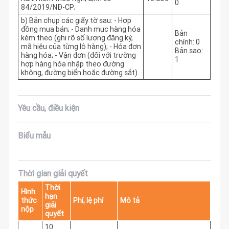
0
84/2019/NĐ-CP;
b) Bản chụp các giấy tờ sau: - Hợp
đồng mua bán; - Danh mục hàng hóa
Bản
kèm theo (ghi rõ số lượng đăng ký,
chính: 0
mã hiệu của từng lô hàng); - Hóa đơn
Bản sao:
hàng hóa; - Vận đơn (đối với trường
1
hợp hàng hóa nhập theo đường
không, đường biển hoặc đường sắt).
Yêu cầu, điều kiện
Biểu mẫu
Thời gian giải quyết
Thời
Hình
hạn
thức
Phí, lệ phí
Mô tả
giải
nộp
quyết
10