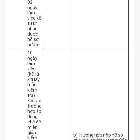
02
ngày
làm
việc kể
từ khi
nhận
được
hồ sơ
hợp lệ
10
ngày
làm
việc
(kể từ
khi lấy
mẫu
kiểm
tra)
Đối với
trường
hợp áp
dụng
chế độ
miễn
giảm
b) Trường hợp nộp hồ sơ 
kiểm