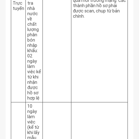
qua môi trường mạng: Các 
Trực
tra
thành phần hồ sơ phải 
tuyến
nhà
được scan, chụp từ bản 
nước
chính.
về
chất
lượng
phân
bón
nhập
khẩu:
02
ngày
làm
việc kể
từ khi
nhận
được
hồ sơ
hợp lệ
10
ngày
làm
việc
(kể từ
khi lấy
mẫu