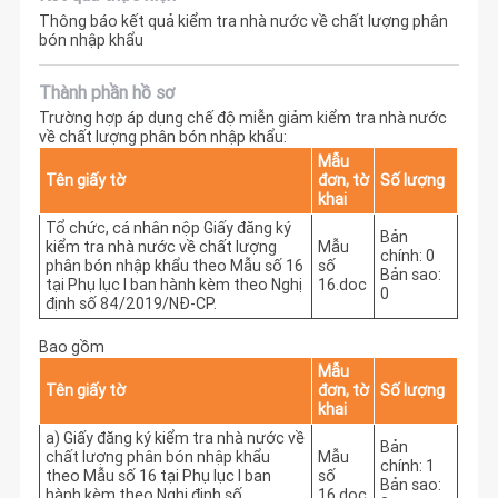
Thông báo kết quả kiểm tra nhà nước về chất lượng phân
bón nhập khẩu
Thành phần hồ sơ
Trường hợp áp dụng chế độ miễn giảm kiểm tra nhà nước
về chất lượng phân bón nhập khẩu:
Mẫu
Tên giấy tờ
đơn, tờ
Số lượng
khai
Tổ chức, cá nhân nộp Giấy đăng ký
Bản
kiểm tra nhà nước về chất lượng
Mẫu
chính: 0
phân bón nhập khẩu theo Mẫu số 16
số
Bản sao:
tại Phụ lục I ban hành kèm theo Nghị
16.doc
0
định số 84/2019/NĐ-CP.
Bao gồm
Mẫu
Tên giấy tờ
đơn, tờ
Số lượng
khai
a) Giấy đăng ký kiểm tra nhà nước về
Bản
chất lượng phân bón nhập khẩu
Mẫu
chính: 1
theo Mẫu số 16 tại Phụ lục I ban
số
Bản sao:
hành kèm theo Nghị định số
16.doc