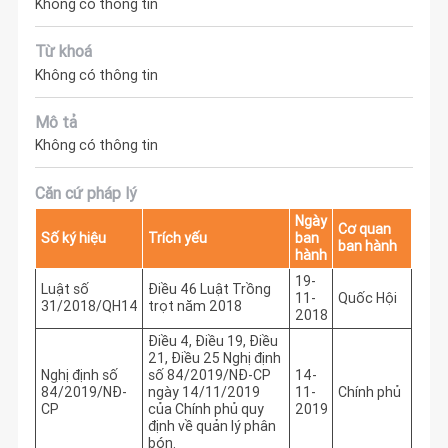
Không có thông tin
Từ khoá
Không có thông tin
Mô tả
Không có thông tin
Căn cứ pháp lý
Ngày
Cơ quan
Số ký hiệu
Trích yếu
ban
ban hành
hành
19-
Luật số
Điều 46 Luật Trồng
11-
Quốc Hội
31/2018/QH14
trọt năm 2018
2018
Điều 4, Điều 19, Điều
21, Điều 25 Nghị định
Nghị định số
số 84/2019/NĐ-CP
14-
84/2019/NĐ-
ngày 14/11/2019
11-
Chính phủ
CP
của Chính phủ quy
2019
định về quản lý phân
bón.