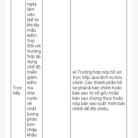
ngày
làm
việc
(kể từ
khi lấy
mẫu
kiểm
tra)
Đối với
trường
hợp áp
dụng
chế độ
miễn
a) Trường hợp nộp hồ sơ 
giảm
trực tiếp, qua dịch vụ bưu 
kiểm
chính: Các thành phần hồ 
Trực
tra
sơ phải là bản chính hoặc 
tiếp
nhà
bản sao từ sổ gốc hoặc 
nước
bản sao chứng thực hoặc 
về
nộp bản sao xuất trình bản 
chất
chính để đối chiếu;
lượng
phân
bón
nhập
khẩu: