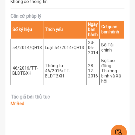
Không có thông tin
Căn cứ pháp lý
Ngày
Cơ quan
Số ký hiệu
Trích yếu
ban
ban hành
hành
23-
Bộ Tài
54/2014/QH13
Luật 54/2014/QH13
06-
chính
2014
Bộ Lao
Thông tư
28-
động -
46/2016/TT-
46/2016/TT-
12-
Thương
BLĐTBXH
BLĐTBXH
2016
binh và Xã
hội
Tác giả bài thủ tục
Mr Red