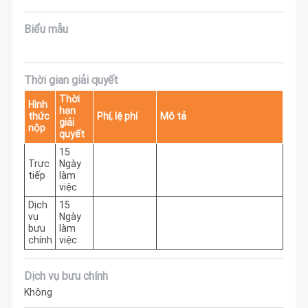
Biểu mẫu
Thời gian giải quyết
Thời
Hình
hạn
thức
Phí, lệ phí
Mô tả
giải
nộp
quyết
15
Trực
Ngày
tiếp
làm
việc
Dịch
15
vụ
Ngày
bưu
làm
chính
việc
Dịch vụ bưu chính
Không