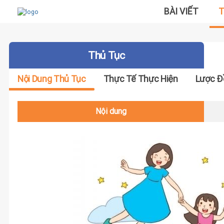
BÀI VIẾT
T
Thủ Tục
Nội Dung Thủ Tục
Thực Tế Thực Hiện
Lược Đ
Nội dung