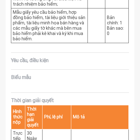
trách nhiệm bảo hiểm;
Mẫu giấy yêu cầu bảo hiểm, hợp
đồng bảo hiểm, tài liệu giới thiệu sản
Bản
phẩm, tài liệu minh họa bán hàng và
chính: 1
các mẫu giấy tờ khác mà bên mua
Bản sao:
bảo hiểm phải kê khai và ký khi mua
0
bảo hiểm.
Yêu cầu, điều kiện
Biểu mẫu
Thời gian giải quyết
Thời
Hình
hạn
thức
Phí, lệ phí
Mô tả
giải
nộp
quyết
Trực
30
tiếp
Ngày