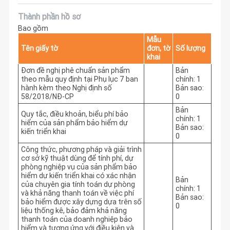
Thành phần hồ sơ
Bao gồm
Mẫu
Tên giấy tờ
đơn, tờ
Số lượng
khai
Đơn đề nghị phê chuẩn sản phẩm
Bản
theo mẫu quy định tại Phụ lục 7 ban
chính: 1
hành kèm theo Nghị định số
Bản sao:
58/2018/NĐ-CP
0
Bản
Quy tắc, điều khoản, biểu phí bảo
chính: 1
hiểm của sản phẩm bảo hiểm dự
Bản sao:
kiến triển khai
0
Công thức, phương pháp và giải trình
cơ sở kỹ thuật dùng để tính phí, dự
phòng nghiệp vụ của sản phẩm bảo
hiểm dự kiến triển khai có xác nhận
Bản
của chuyên gia tính toán dự phòng
chính: 1
và khả năng thanh toán về việc phí
Bản sao:
bảo hiểm được xây dựng dựa trên số
0
liệu thống kê, bảo đảm khả năng
thanh toán của doanh nghiệp bảo
hiểm và tương ứng với điều kiện và