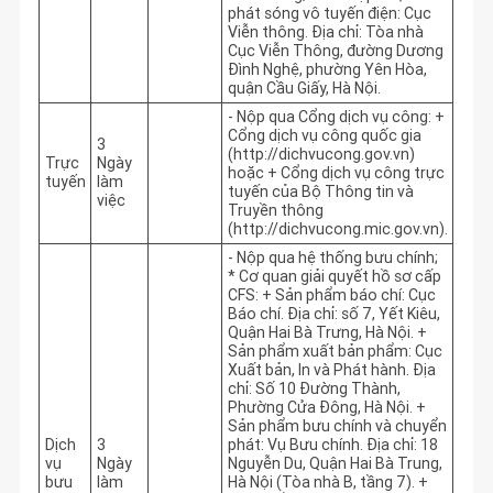
phát sóng vô tuyến điện: Cục 
Viễn thông. Địa chỉ: Tòa nhà 
Cục Viễn Thông, đường Dương 
Đình Nghệ, phường Yên Hòa, 
quận Cầu Giấy, Hà Nội.
- Nộp qua Cổng dịch vụ công: + 
Cổng dịch vụ công quốc gia 
3
(http://dichvucong.gov.vn) 
Trực
Ngày
hoặc + Cổng dịch vụ công trực 
tuyến
làm
tuyến của Bộ Thông tin và 
việc
Truyền thông 
(http://dichvucong.mic.gov.vn).
- Nộp qua hệ thống bưu chính; 
* Cơ quan giải quyết hồ sơ cấp 
CFS: + Sản phẩm báo chí: Cục 
Báo chí. Địa chỉ: số 7, Yết Kiêu, 
Quận Hai Bà Trưng, Hà Nội. + 
Sản phẩm xuất bản phẩm: Cục 
Xuất bản, In và Phát hành. Địa 
chỉ: Số 10 Đường Thành, 
Phường Cửa Đông, Hà Nội. + 
Sản phẩm bưu chính và chuyển 
Dịch
3
phát: Vụ Bưu chính. Địa chỉ: 18 
vụ
Ngày
Nguyễn Du, Quận Hai Bà Trung, 
bưu
làm
Hà Nội (Tòa nhà B, tầng 7). + 