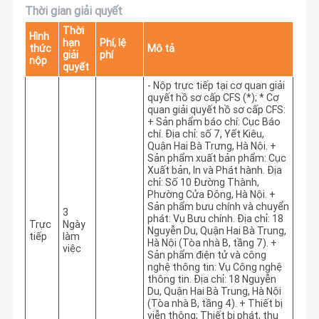
Thời gian giải quyết
Thời
Hình
hạn
Phí, lệ
thức
Mô tả
giải
phí
nộp
quyết
- Nộp trực tiếp tại cơ quan giải 
quyết hồ sơ cấp CFS (*); * Cơ 
quan giải quyết hồ sơ cấp CFS: 
+ Sản phẩm báo chí: Cục Báo 
chí. Địa chỉ: số 7, Yết Kiêu, 
Quận Hai Bà Trưng, Hà Nội. + 
Sản phẩm xuất bản phẩm: Cục 
Xuất bản, In và Phát hành. Địa 
chỉ: Số 10 Đường Thành, 
Phường Cửa Đông, Hà Nội. + 
Sản phẩm bưu chính và chuyển 
3
phát: Vụ Bưu chính. Địa chỉ: 18 
Trực
Ngày
Nguyễn Du, Quận Hai Bà Trung, 
tiếp
làm
Hà Nội (Tòa nhà B, tầng 7). + 
việc
Sản phẩm điện tử và công 
nghệ thông tin: Vụ Công nghệ 
thông tin. Địa chỉ: 18 Nguyễn 
Du, Quận Hai Bà Trung, Hà Nội 
(Tòa nhà B, tầng 4). + Thiết bị 
viễn thông; Thiết bị phát, thu 