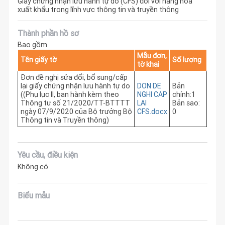
Giấy chứng nhận lưu hành tự do (CFS) đối với hàng hóa
xuất khẩu trong lĩnh vực thông tin và truyền thông
Thành phần hồ sơ
Bao gồm
Mẫu đơn,
Tên giấy tờ
Số lượng
tờ khai
Đơn đề nghị sửa đổi, bổ sung/cấp
lại giấy chứng nhận lưu hành tự do
DON DE
Bản
((Phụ lục II, ban hành kèm theo
NGHI CAP
chính:1
Thông tư số 21/2020/TT-BTTTT
LAI
Bản sao:
ngày 07/9/2020 của Bộ trưởng Bộ
CFS.docx
0
Thông tin và Truyền thông)
Yêu cầu, điều kiện
Không có
Biểu mẫu