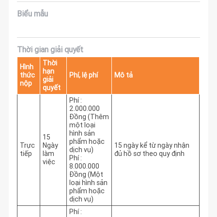
Biểu mẫu
Thời gian giải quyết
Thời
Hình
hạn
thức
Phí, lệ phí
Mô tả
giải
nộp
quyết
Phí :
2.000.000
Đồng (Thêm
một loại
hình sản
15
phẩm hoặc
Trực
Ngày
15 ngày kể từ ngày nhận 
dịch vụ)
tiếp
làm
đủ hồ sơ theo quy định
Phí :
việc
8.000.000
Đồng (Một
loại hình sản
phẩm hoặc
dịch vụ)
Phí :