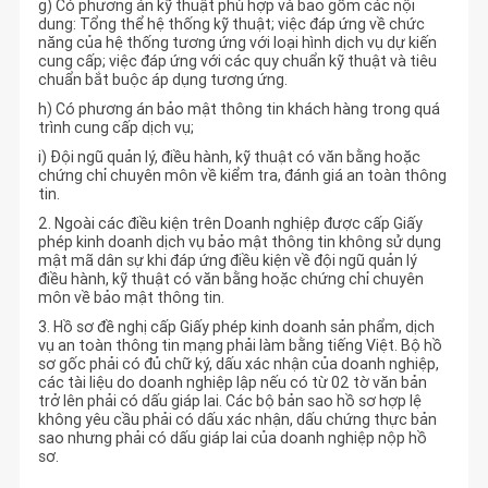
g) Có phương án kỹ thuật phù hợp và bao gồm các nội
dung: Tổng thể hệ thống kỹ thuật; việc đáp ứng về chức
năng của hệ thống tương ứng với loại hình dịch vụ dự kiến
cung cấp; việc đáp ứng với các quy chuẩn kỹ thuật và tiêu
chuẩn bắt buộc áp dụng tương ứng.
h) Có phương án bảo mật thông tin khách hàng trong quá
trình cung cấp dịch vụ;
i) Đội ngũ quản lý, điều hành, kỹ thuật có văn bằng hoặc
chứng chỉ chuyên môn về kiểm tra, đánh giá an toàn thông
tin.
2. Ngoài các điều kiện trên Doanh nghiệp được cấp Giấy
phép kinh doanh dịch vụ bảo mật thông tin không sử dụng
mật mã dân sự khi đáp ứng điều kiện về đội ngũ quản lý
điều hành, kỹ thuật có văn bằng hoặc chứng chỉ chuyên
môn về bảo mật thông tin.
3. Hồ sơ đề nghị cấp Giấy phép kinh doanh sản phẩm, dịch
vụ an toàn thông tin mạng phải làm bằng tiếng Việt. Bộ hồ
sơ gốc phải có đủ chữ ký, dấu xác nhận của doanh nghiệp,
các tài liệu do doanh nghiệp lập nếu có từ 02 tờ văn bản
trở lên phải có dấu giáp lai. Các bộ bản sao hồ sơ hợp lệ
không yêu cầu phải có dấu xác nhận, dấu chứng thực bản
sao nhưng phải có dấu giáp lai của doanh nghiệp nộp hồ
sơ.