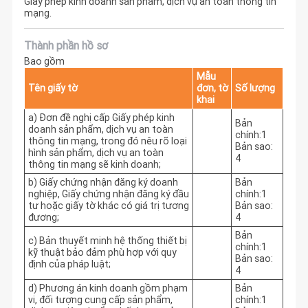
Giấy phép kinh doanh sản phẩm, dịch vụ an toàn thông tin
mạng.
Thành phần hồ sơ
Bao gồm
Mẫu
Tên giấy tờ
đơn, tờ
Số lượng
khai
a) Đơn đề nghị cấp Giấy phép kinh
Bản
doanh sản phẩm, dịch vụ an toàn
chính:1
thông tin mạng, trong đó nêu rõ loại
Bản sao:
hình sản phẩm, dịch vụ an toàn
4
thông tin mạng sẽ kinh doanh;
b) Giấy chứng nhận đăng ký doanh
Bản
nghiệp, Giấy chứng nhận đăng ký đầu
chính:1
tư hoặc giấy tờ khác có giá trị tương
Bản sao:
đương;
4
Bản
c) Bản thuyết minh hệ thống thiết bị
chính:1
kỹ thuật bảo đảm phù hợp với quy
Bản sao:
định của pháp luật;
4
d) Phương án kinh doanh gồm phạm
Bản
vi, đối tượng cung cấp sản phẩm,
chính:1