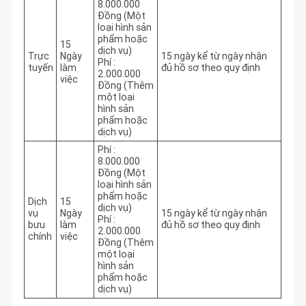
8.000.000
Đồng (Một
loại hình sản
phẩm hoặc
15
dịch vụ)
Trực
Ngày
15 ngày kể từ ngày nhận 
Phí :
tuyến
làm
đủ hồ sơ theo quy định
2.000.000
việc
Đồng (Thêm
một loại
hình sản
phẩm hoặc
dịch vụ)
Phí :
8.000.000
Đồng (Một
loại hình sản
phẩm hoặc
Dịch
15
dịch vụ)
vụ
Ngày
15 ngày kể từ ngày nhận 
Phí :
bưu
làm
đủ hồ sơ theo quy định
2.000.000
chính
việc
Đồng (Thêm
một loại
hình sản
phẩm hoặc
dịch vụ)