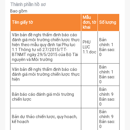
Thành phần hồ sơ
Bao gồm
Mẫu
Tên giấy tờ
đơn, tờ
Số lượng
khai
Văn bản đề nghị thẩm định báo cáo
đánh giá môi trường chiến lược thực
Bản
PHỤ
hiện theo mẫu quy định tại Phụ lục
chính: 1
LỤC
1.1 Thông tư số 27/2015/TT-
Bản sao:
1.1.doc
BTNMT ngày 29/5/2015 của Bộ Tài
0
nguyên và Môi trường
Bản
Văn bản đề nghị thẩm định báo cáo
chính: 1
đánh giá môi trường chiến lược thực
Bản sao:
hiện
0
Bản
Bản báo cáo đánh giá môi trường
chính: 9
chiến lược
Bản sao:
0
Bản
Bản dự thảo chiến lược, quy hoạch,
chính: 9
kế hoạch
Bản sao:
0