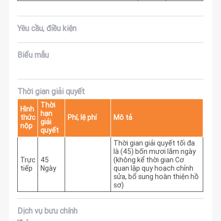
Yêu cầu, điều kiện
Biểu mẫu
Thời gian giải quyết
Thời
Hình
hạn
thức
Phí, lệ phí
Mô tả
giải
nộp
quyết
Thời gian giải quyết tối đa 
là (45) bốn mươi lăm ngày 
Trực
45
(không kể thời gian Cơ 
tiếp
Ngày
quan lập quy hoạch chỉnh 
sửa, bổ sung hoàn thiện hồ 
sơ)
Dịch vụ bưu chính