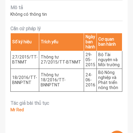
Mô tả
Không có thông tin
Căn cứ pháp lý
Ngày
Cơ quan
Số ký hiệu
Trích yếu
ban
ban hành
hành
29-
Bộ Tài
27/2015/TT-
Thông tư
05-
nguyên và
BTNMT
27/2015/TT-BTNMT
2015
Môi trường
Bộ Nông
Thông tư
24-
18/2016/TT-
nghiệp và
18/2016/TT-
06-
BNNPTNT
Phát triển
BNNPTNT
2016
nông thôn
Tác giả bài thủ tục
Mr Red