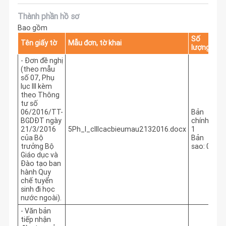
Thành phần hồ sơ
Bao gồm
Số
Tên giấy tờ
Mẫu đơn, tờ khai
lượng
- Đơn đề nghị
(theo mẫu
số 07, Phụ
lục III kèm
theo Thông
tư số
06/2016/TT-
Bản
BGDĐT ngày
chính:
21/3/2016
5Ph_l_cIIIcacbieumau2132016.docx
1
của Bộ
Bản
trưởng Bộ
sao: 0
Giáo dục và
Đào tạo ban
hành Quy
chế tuyển
sinh đi học
nước ngoài).
- Văn bản
tiếp nhận