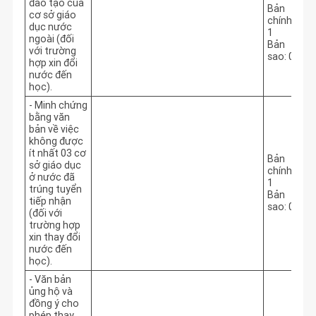
đào tạo của
Bản
cơ sở giáo
chính:
dục nước
1
ngoài (đối
Bản
với trường
sao: 0
hợp xin đổi
nước đến
học).
- Minh chứng
bằng văn
bản về việc
không được
ít nhất 03 cơ
Bản
sở giáo dục
chính:
ở nước đã
1
trúng tuyển
Bản
tiếp nhận
sao: 0
(đối với
trường hợp
xin thay đổi
nước đến
học).
- Văn bản
ủng hộ và
đồng ý cho
phép thay