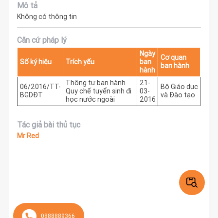
Mô tả
Không có thông tin
Căn cứ pháp lý
Ngày
Cơ quan
Số ký hiệu
Trích yếu
ban
ban hành
hành
Thông tư ban hành
21-
06/2016/TT-
Bộ Giáo dục
Quy chế tuyển sinh đi
03-
BGDĐT
và Đào tạo
học nước ngoài
2016
Tác giả bài thủ tục
Mr Red
0888889366