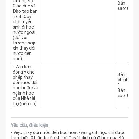
trưởng Bộ
Bản
Giáo dục và
sao: 0
Đào tạo ban
hành Quy
chế tuyển
sinh đi học
nước ngoài
(đối với
trường hợp
xin thay đổi
nước đến
học).
- Văn bản
đồng ý cho
Bản
phép thay
chính:
đổi nước đến
1
học hoặc/và
Bản
ngành học
sao: 0
của Nhà tài
trợ (nếu có).
Yêu cầu, điều kiện
- Việc thay đổi nước đến học hoặc/và ngành học chỉ được
thực hiện 01 lần trước khi có Quyết định cử đi học của Bộ