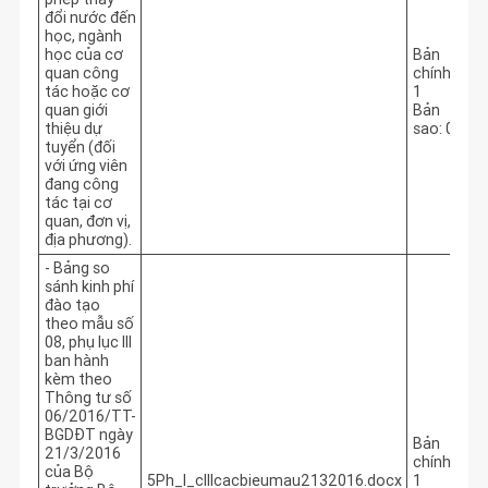
đổi nước đến
học, ngành
học của cơ
Bản
quan công
chính:
tác hoặc cơ
1
quan giới
Bản
thiệu dự
sao: 0
tuyển (đối
với ứng viên
đang công
tác tại cơ
quan, đơn vị,
địa phương).
- Bảng so
sánh kinh phí
đào tạo
theo mẫu số
08, phụ lục III
ban hành
kèm theo
Thông tư số
06/2016/TT-
BGDĐT ngày
Bản
21/3/2016
chính:
của Bộ
5Ph_l_cIIIcacbieumau2132016.docx
1