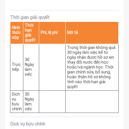
Thời gian giải quyết
Thời
Hình
hạn
thức
Phí, lệ phí
Mô tả
giải
nộp
quyết
Trong thời gian không quá 
30 ngày làm việc kể từ 
ngày nhận được hồ sơ xin 
30
thay đổi nước đến học 
Trực
Ngày
hoặc/và ngành học. Thời 
tiếp
làm
gian chỉnh sửa, bổ sung, 
việc
hoàn thiện hồ sơ không 
tính vào thời hạn giải 
quyết.
Dịch
30
vụ
Ngày
bưu
làm
chính
việc
Dịch vụ bưu chính