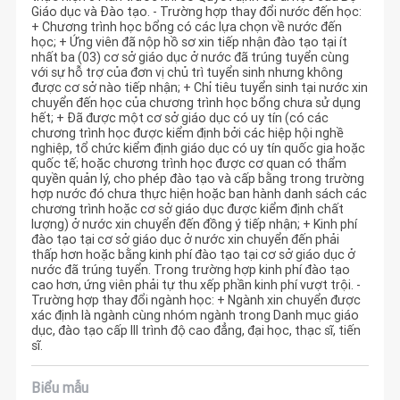
Giáo dục và Đào tạo. - Trường hợp thay đổi nước đến học:
+ Chương trình học bổng có các lựa chọn về nước đến
học; + Ứng viên đã nộp hồ sơ xin tiếp nhận đào tạo tại ít
nhất ba (03) cơ sở giáo dục ở nước đã trúng tuyển cùng
với sự hỗ trợ của đơn vị chủ trì tuyển sinh nhưng không
được cơ sở nào tiếp nhận; + Chỉ tiêu tuyển sinh tại nước xin
chuyển đến học của chương trình học bổng chưa sử dụng
hết; + Đã được một cơ sở giáo dục có uy tín (có các
chương trình học được kiểm định bởi các hiệp hội nghề
nghiệp, tổ chức kiểm định giáo dục có uy tín quốc gia hoặc
quốc tế; hoặc chương trình học được cơ quan có thẩm
quyền quản lý, cho phép đào tạo và cấp bằng trong trường
hợp nước đó chưa thực hiện hoặc ban hành danh sách các
chương trình hoặc cơ sở giáo dục được kiểm định chất
lượng) ở nước xin chuyển đến đồng ý tiếp nhận; + Kinh phí
đào tạo tại cơ sở giáo dục ở nước xin chuyển đến phải
thấp hơn hoặc bằng kinh phí đào tạo tại cơ sở giáo dục ở
nước đã trúng tuyển. Trong trường hợp kinh phí đào tạo
cao hơn, ứng viên phải tự thu xếp phần kinh phí vượt trội. -
Trường hợp thay đổi ngành học: + Ngành xin chuyển được
xác định là ngành cùng nhóm ngành trong Danh mục giáo
dục, đào tạo cấp III trình độ cao đẳng, đại học, thạc sĩ, tiến
sĩ.
Biểu mẫu