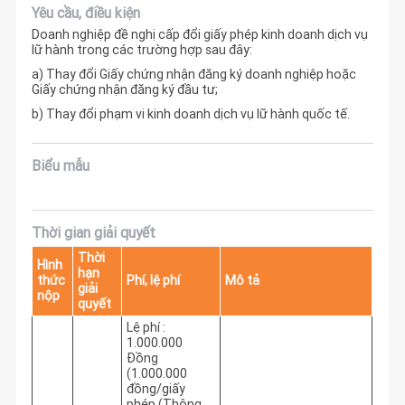
Yêu cầu, điều kiện
Doanh nghiệp đề nghị cấp đổi giấy phép kinh doanh dịch vụ
lữ hành trong các trường hợp sau đây:
a) Thay đổi Giấy chứng nhận đăng ký doanh nghiệp hoặc
Giấy chứng nhận đăng ký đầu tư;
b) Thay đổi phạm vi kinh doanh dịch vụ lữ hành quốc tế.
Biểu mẫu
Thời gian giải quyết
Thời
Hình
hạn
thức
Phí, lệ phí
Mô tả
giải
nộp
quyết
Lệ phí :
1.000.000
Đồng
(1.000.000
đồng/giấy
phép (Thông