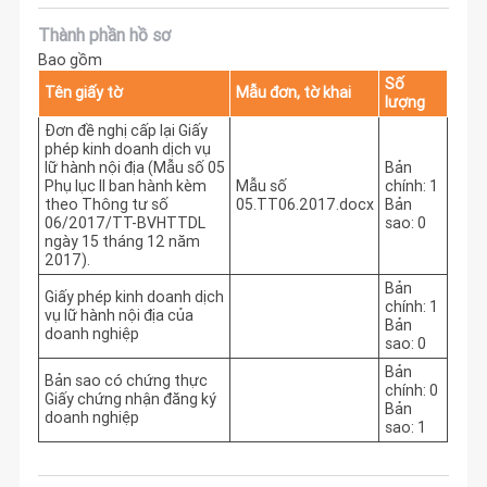
Thành phần hồ sơ
Bao gồm
Số
Tên giấy tờ
Mẫu đơn, tờ khai
lượng
Đơn đề nghị cấp lại Giấy
phép kinh doanh dịch vụ
lữ hành nội địa (Mẫu số 05
Bản
Phụ lục II ban hành kèm
Mẫu số
chính: 1
theo Thông tư số
05.TT06.2017.docx
Bản
06/2017/TT-BVHTTDL
sao: 0
ngày 15 tháng 12 năm
2017).
Bản
Giấy phép kinh doanh dịch
chính: 1
vụ lữ hành nội địa của
Bản
doanh nghiệp
sao: 0
Bản
Bản sao có chứng thực
chính: 0
Giấy chứng nhận đăng ký
Bản
doanh nghiệp
sao: 1