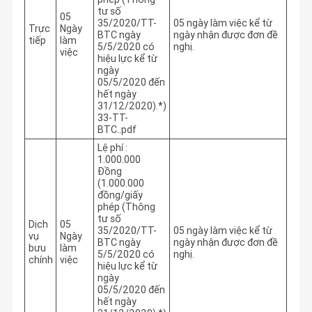
tư số
05
35/2020/TT-
05 ngày làm việc kể từ 
Trực
Ngày
BTC ngày
ngày nhận được đơn đề 
tiếp
làm
5/5/2020 có
nghị.
việc
hiệu lực kể từ
ngày
05/5/2020 đến
hết ngày
31/12/2020).*)
33-TT-
BTC..pdf
Lệ phí :
1.000.000
Đồng
(1.000.000
đồng/giấy
phép (Thông
tư số
Dịch
05
35/2020/TT-
05 ngày làm việc kể từ 
vụ
Ngày
BTC ngày
ngày nhận được đơn đề 
bưu
làm
5/5/2020 có
nghị.
chính
việc
hiệu lực kể từ
ngày
05/5/2020 đến
hết ngày