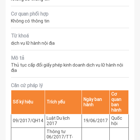
Cơ quan phối hợp
Không có thông tin
Từ khoá
dịch vụ lữ hành nội địa
Mô tả
Thủ tục cấp đổi giấy phép kinh doanh dịch vụ lữ hành nội
địa
Căn cứ pháp lý
Cơ
Ngày ban
quan
Số ký hiệu
Trích yếu
hành
ban
hành
Luật Du lịch
Quốc
09/2017/QH14
19/06/2017
2017
hội
Thông tư
06/2017/TT-