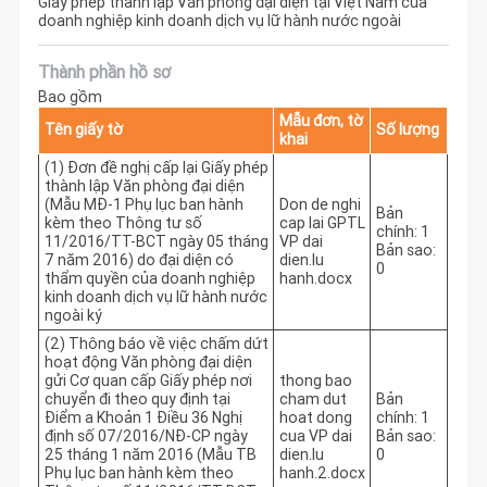
Giấy phép thành lập Văn phòng đại diện tại Việt Nam của
doanh nghiệp kinh doanh dịch vụ lữ hành nước ngoài
Thành phần hồ sơ
Bao gồm
Mẫu đơn, tờ
Tên giấy tờ
Số lượng
khai
(1) Đơn đề nghị cấp lại Giấy phép
thành lập Văn phòng đại diện
(Mẫu MĐ-1 Phụ lục ban hành
Don de nghi
Bản
kèm theo Thông tư số
cap lai GPTL
chính: 1
11/2016/TT-BCT ngày 05 tháng
VP dai
Bản sao:
7 năm 2016) do đại diện có
dien.lu
0
thẩm quyền của doanh nghiệp
hanh.docx
kinh doanh dịch vụ lữ hành nước
ngoài ký
(2) Thông báo về việc chấm dứt
hoạt động Văn phòng đại diện
gửi Cơ quan cấp Giấy phép nơi
thong bao
chuyển đi theo quy định tại
cham dut
Bản
Điểm a Khoản 1 Điều 36 Nghị
hoat dong
chính: 1
định số 07/2016/NĐ-CP ngày
cua VP dai
Bản sao:
25 tháng 1 năm 2016 (Mẫu TB
dien.lu
0
Phụ lục ban hành kèm theo
hanh.2.docx