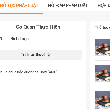
HỦ TỤC PHÁP LUẬT
HỎI ĐÁP PHÁP LUẬT
HỢP 
Cơ Quan Thực Hiện
Thủ tục 
ồ
Bình Luận
Trình tự thực hiện
ẩn Tổ chức bảo dưỡng tàu bay (AMO)