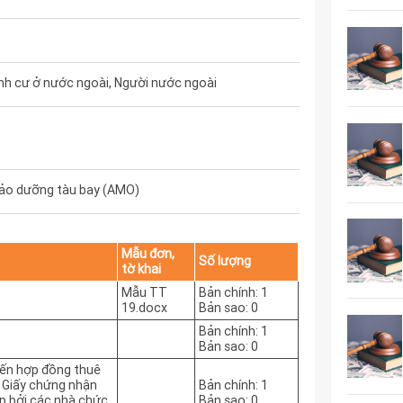
nh cư ở nước ngoài, Người nước ngoài
bảo dưỡng tàu bay (AMO)
Mẫu đơn,
Số lượng
tờ khai
Mẫu TT
Bản chính: 1
19.docx
Bản sao: 0
Bản chính: 1
Bản sao: 0
iến hợp đồng thuê
c Giấy chứng nhận
Bản chính: 1
p bởi các nhà chức
Bản sao: 0