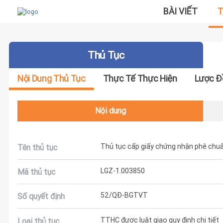
BÀI VIẾT
T
Thủ Tục
Nội Dung Thủ Tục
Thực Tế Thực Hiện
Lược Đ
Nội dung
Thủ tục cấp giấy chứng nhận phê chu
Tên thủ tục
LGZ-1.003850
Mã thủ tục
52/QĐ-BGTVT
Số quyết định
TTHC được luật giao quy định chi tiết
Loại thủ tục