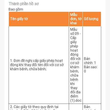
Thành phần hồ sơ
Bao gồm
Mẫu
Tên giấy tờ
đơn, tờ
Số lượng
khai
Mẫu
số 09 -
Cấp
giấy
phép
hoạt
động
đối với
Bản
1. Đơn đề nghị cấp giấy phép hoạt
cơ sở
chính: 1
động khi thay đổi tên đối với cơ sở
khám
Bản sao:
khám bệnh, chữa bệnh;
bệnh,
0
chữa
bệnh
khi
thay
đổi địa
điểm
(1).doc
2. Các giấy tờ theo quy định tại
Bản