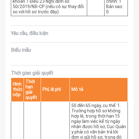
khoản 1 Điều 23 Nghị định số
chính: 1
50/2019/NĐ-CP (nếu có sự thay đổi
Bản sao:
so với hồ sơ trước đây).
0
Yêu cầu, điều kiện
Biểu mẫu
Thời gian giải quyết
Thời
Hình
hạn
thức
Phí, lệ phí
Mô tả
giải
nộp
quyết
50 đến 65 ngày, cụ thể: 1. 
Trường hợp hồ sơ không 
hợp lệ, trong thời hạn 15 
ngày làm việc kể từ ngày 
nhận được hồ sơ, Cục Quân 
y phải có văn bản trả lời 
đơn vị gửi hồ sơ, trong đó 