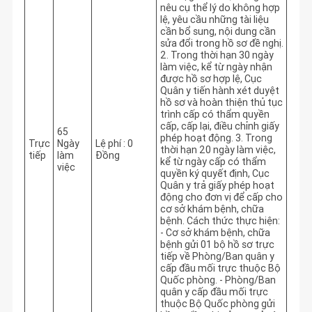
nêu cụ thể lý do không hợp 
lệ, yêu cầu những tài liệu 
cần bổ sung, nội dung cần 
sửa đổi trong hồ sơ đề nghị. 
2. Trong thời hạn 30 ngày 
làm việc, kể từ ngày nhận 
được hồ sơ hợp lệ, Cục 
Quân y tiến hành xét duyệt 
hồ sơ và hoàn thiện thủ tục 
trình cấp có thẩm quyền 
cấp, cấp lại, điều chỉnh giấy 
65
phép hoạt động. 3. Trong 
Trực
Ngày
Lệ phí : 0
thời hạn 20 ngày làm việc, 
tiếp
làm
Đồng
kể từ ngày cấp có thẩm 
việc
quyền ký quyết định, Cục 
Quân y trả giấy phép hoạt 
động cho đơn vị để cấp cho 
cơ sở khám bệnh, chữa 
bệnh. Cách thức thực hiện: 
- Cơ sở khám bệnh, chữa 
bệnh gửi 01 bộ hồ sơ trực 
tiếp về Phòng/Ban quân y 
cấp đầu mối trực thuộc Bộ 
Quốc phòng. - Phòng/Ban 
quân y cấp đầu mối trực 
thuộc Bộ Quốc phòng gửi 