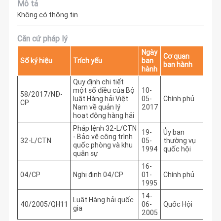
Mô tả
Không có thông tin
Căn cứ pháp lý
Ngày
Cơ quan
Số ký hiệu
Trích yếu
ban
ban hành
hành
Quy định chi tiết
một số điều của Bộ
10-
58/2017/NĐ-
luật Hàng hải Việt
05-
Chính phủ
CP
Nam về quản lý
2017
hoạt động hàng hải
Pháp lệnh 32-L/CTN
19-
Ủy ban
- Bảo vệ công trình
32-L/CTN
05-
thường vụ
quốc phòng và khu
1994
quốc hội
quân sự
16-
04/CP
Nghị định 04/CP
01-
Chính phủ
1995
14-
Luật Hàng hải quốc
40/2005/QH11
06-
Quốc Hội
gia
2005