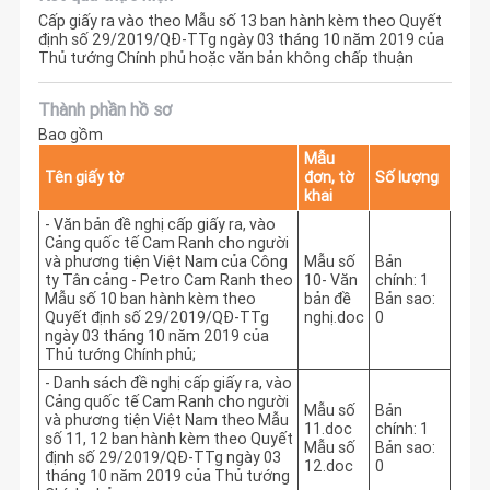
Cấp giấy ra vào theo Mẫu số 13 ban hành kèm theo Quyết
định số 29/2019/QĐ-TTg ngày 03 tháng 10 năm 2019 của
Thủ tướng Chính phủ hoặc văn bản không chấp thuận
Thành phần hồ sơ
Bao gồm
Mẫu
Tên giấy tờ
đơn, tờ
Số lượng
khai
- Văn bản đề nghị cấp giấy ra, vào
Cảng quốc tế Cam Ranh cho người
và phương tiện Việt Nam của Công
Mẫu số
Bản
ty Tân cảng - Petro Cam Ranh theo
10- Văn
chính: 1
Mẫu số 10 ban hành kèm theo
bản đề
Bản sao:
Quyết định số 29/2019/QĐ-TTg
nghị.doc
0
ngày 03 tháng 10 năm 2019 của
Thủ tướng Chính phủ;
- Danh sách đề nghị cấp giấy ra, vào
Cảng quốc tế Cam Ranh cho người
Mẫu số
Bản
và phương tiện Việt Nam theo Mẫu
11.doc
chính: 1
số 11, 12 ban hành kèm theo Quyết
Mẫu số
Bản sao:
định số 29/2019/QĐ-TTg ngày 03
12.doc
0
tháng 10 năm 2019 của Thủ tướng