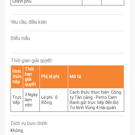
Chính phủ.
Yêu cầu, điều kiện
Biểu mẫu
Thời gian giải quyết
Thời
Hình
hạn
thức
Phí, lệ phí
Mô tả
giải
nộp
quyết
Cách thức thực hiện: Công 
3 Ngày
Trực
Lệ phí : 0
ty Tân cảng - Petro Cam 
làm
tiếp
Đồng
Ranh gửi trực tiếp đến Bộ 
việc
Tư lệnh Vùng 4 Hải quân.
Dịch vụ bưu chính
Không