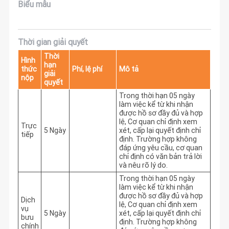
Biểu mẫu
Thời gian giải quyết
Thời
Hình
hạn
thức
Phí, lệ phí
Mô tả
giải
nộp
quyết
Trong thời hạn 05 ngày 
làm việc kể từ khi nhận 
được hồ sơ đầy đủ và hợp 
lệ, Cơ quan chỉ định xem 
Trực
5 Ngày
xét, cấp lại quyết định chỉ 
tiếp
định. Trường hợp không 
đáp ứng yêu cầu, cơ quan 
chỉ định có văn bản trả lời 
và nêu rõ lý do.
Trong thời hạn 05 ngày 
làm việc kể từ khi nhận 
được hồ sơ đầy đủ và hợp 
Dịch
lệ, Cơ quan chỉ định xem 
vụ
5 Ngày
xét, cấp lại quyết định chỉ 
bưu
định. Trường hợp không 
chính