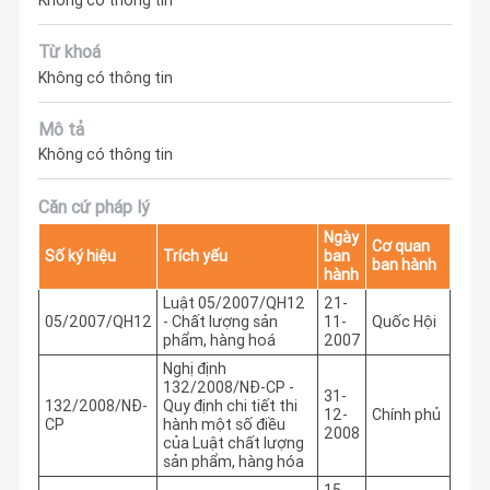
Không có thông tin
Từ khoá
Không có thông tin
Mô tả
Không có thông tin
Căn cứ pháp lý
Ngày
Cơ quan
Số ký hiệu
Trích yếu
ban
ban hành
hành
Luật 05/2007/QH12
21-
05/2007/QH12
- Chất lượng sản
11-
Quốc Hội
phẩm, hàng hoá
2007
Nghị định
132/2008/NĐ-CP -
31-
132/2008/NĐ-
Quy định chi tiết thi
12-
Chính phủ
CP
hành một số điều
2008
của Luật chất lượng
sản phẩm, hàng hóa
15-