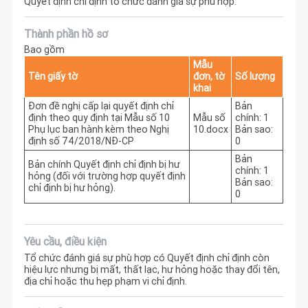
Quyết định chỉ định tổ chức đánh giá sự phù hợp.
Thành phần hồ sơ
Bao gồm
Mẫu
Tên giấy tờ
đơn, tờ
Số lượng
khai
Đơn đề nghị cấp lại quyết định chỉ
Bản
định theo quy định tại Mẫu số 10
Mẫu số
chính: 1
Phụ lục ban hành kèm theo Nghị
10.docx
Bản sao:
định số 74/2018/NĐ-CP
0
Bản
Bản chính Quyết định chỉ định bị hư
chính: 1
hỏng (đối với trường hợp quyết định
Bản sao:
chỉ định bị hư hỏng).
0
Yêu cầu, điều kiện
Tổ chức đánh giá sự phù hợp có Quyết định chỉ định còn
hiệu lực nhưng bị mất, thất lạc, hư hỏng hoặc thay đổi tên,
địa chỉ hoặc thu hẹp phạm vi chỉ định.