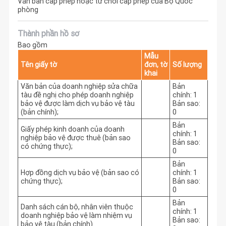
Văn bản cấp phép hoặc từ chối cấp phép của Bộ Quốc
phòng
Thành phần hồ sơ
Bao gồm
Mẫu
Tên giấy tờ
đơn, tờ
Số lượng
khai
Văn bản của doanh nghiệp sửa chữa
Bản
tàu đề nghị cho phép doanh nghiệp
chính: 1
bảo vệ được làm dịch vụ bảo vệ tàu
Bản sao:
(bản chính);
0
Bản
Giấy phép kinh doanh của doanh
chính: 1
nghiệp bảo vệ được thuê (bản sao
Bản sao:
có chứng thực);
0
Bản
Hợp đồng dịch vụ bảo vệ (bản sao có
chính: 1
chứng thực);
Bản sao:
0
Bản
Danh sách cán bộ, nhân viên thuộc
chính: 1
doanh nghiệp bảo vệ làm nhiệm vụ
Bản sao:
bảo vệ tàu (bản chính).