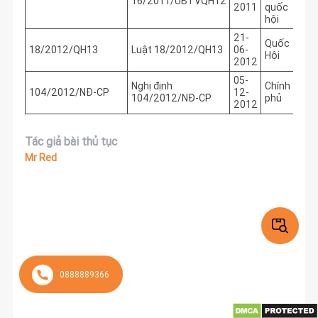
16/2011/UBTVQH12
2011
quốc
hội
21-
Quốc
18/2012/QH13
Luật 18/2012/QH13
06-
Hội
2012
05-
Nghị định
Chính
104/2012/NĐ-CP
12-
104/2012/NĐ-CP
phủ
2012
Tác giả bài thủ tục
Mr Red
0888889366