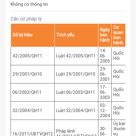
Không có thông tin
Căn cứ pháp lý
Cơ
Ngày
quan
Số ký hiệu
Trích yếu
ban
ban
hành
hành
14-
Quốc
42/2005/QH11
Luật 42/2005/QH11
06-
Hội
2005
29-
Quốc
29/2001/QH10
Luật 29/2001/QH10
06-
Hội
2001
17-
Quốc
06/2003/QH11
Luật 06/2003/QH11
06-
Hội
2003
03-
Quốc
32/2004/QH11
Luật 32/2004/QH11
12-
Hội
2004
Ủy ban
30-
thường
Pháp lệnh
16/2011/UBTVQH12
06-
vụ