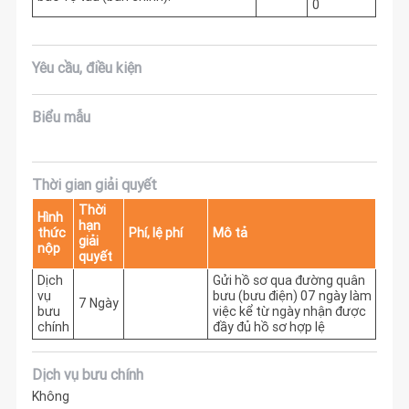
0
Yêu cầu, điều kiện
Biểu mẫu
Thời gian giải quyết
Thời
Hình
hạn
thức
Phí, lệ phí
Mô tả
giải
nộp
quyết
Dịch
Gửi hồ sơ qua đường quân 
vụ
bưu (bưu điện) 07 ngày làm 
7 Ngày
bưu
việc kể từ ngày nhận được 
chính
đầy đủ hồ sơ hợp lệ
Dịch vụ bưu chính
Không