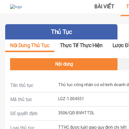
BÀI VIẾT
T
Thủ Tục
Nội Dung Thủ Tục
Thực Tế Thực Hiện
Lược Đ
Nội dung
Thủ tục công nhận cơ sở kinh doanh dị
Tên thủ tục
LGZ-1.004551
Mã thủ tục
3506/QĐ-BVHTTDL
Số quyết định
TTHC được luật giao quy định chi tiết
Loại thủ tục