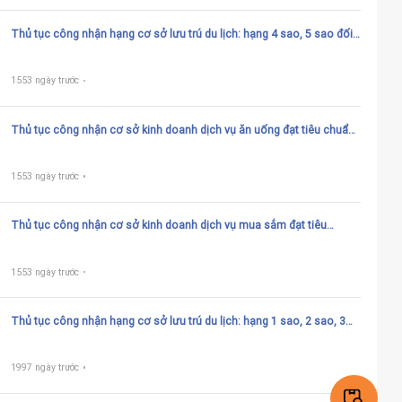
Thủ tục công nhận hạng cơ sở lưu trú du lịch: hạng 4 sao, 5 sao đối
với khách sạn, biệt thự du lịch, căn hộ du lịch, tàu thủy lưu trú du lịch
1553 ngày trước
Thủ tục công nhận cơ sở kinh doanh dịch vụ ăn uống đạt tiêu chuẩn
phục vụ khách du lịch
1553 ngày trước
Thủ tục công nhận cơ sở kinh doanh dịch vụ mua sắm đạt tiêu
chuẩn phục vụ khách du lịch
1553 ngày trước
Thủ tục công nhận hạng cơ sở lưu trú du lịch: hạng 1 sao, 2 sao, 3
sao đối với khách sạn, biệt thự du lịch, căn hộ du lịch, tàu thủy lưu trú
du lịch
1997 ngày trước