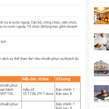
h cư ở nước ngoài, Cán bộ, công chức, viên chức,
ầu tư nước ngoài, Tổ chức (không bao gồm doanh
 lịch
 dịch vụ thể thao đạt tiêu chuẩn phục vụ khách du
Mẫu đơn, tờ khai
Số lượng
u chuẩn phục
 ban hành
mẫu số
Bản chính: 1
-BVHTTDL
10.TT06.2917.docx
Bản sao: 0
u chuẩn phục
Bản chính: 1
Bản sao: 0