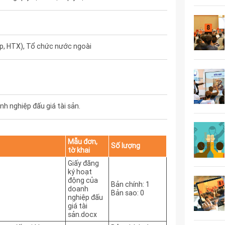
, HTX), Tổ chức nước ngoài
h nghiệp đấu giá tài sản.
Mẫu đơn,
Số lượng
tờ khai
Giấy đăng
ký hoạt
động của
Bản chính: 1
doanh
Bản sao: 0
nghiệp đấu
giá tài
sản.docx