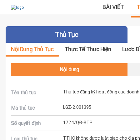
BÀI VIẾT
T
Thủ Tục
Nội Dung Thủ Tục
Thực Tế Thực Hiện
Lược Đ
Nội dung
Thủ tục đăng ký hoạt động của doanh n
Tên thủ tục
LGZ-2.001395
Mã thủ tục
1724/QĐ-BTP
Số quyết định
TTHC không được luật giao cho địa phư
Loại thủ tục