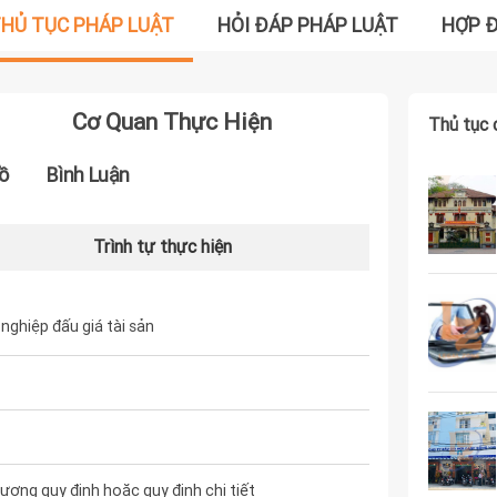
HỦ TỤC PHÁP LUẬT
HỎI ĐÁP PHÁP LUẬT
HỢP 
Cơ Quan Thực Hiện
Thủ tục 
ồ
Bình Luận
Trình tự thực hiện
ghiệp đấu giá tài sản
ơng quy định hoặc quy định chi tiết