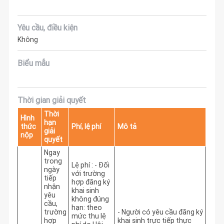
Yêu cầu, điều kiện
Không
Biểu mẫu
Thời gian giải quyết
Thời
Hình
hạn
thức
Phí, lệ phí
Mô tả
giải
nộp
quyết
Ngay
trong
Lệ phí : - Đối
ngày
với trường
tiếp
hợp đăng ký
nhận
khai sinh
yêu
không đúng
cầu,
hạn: theo
trường
- Người có yêu cầu đăng ký 
mức thu lệ
hợp
khai sinh trực tiếp thực 