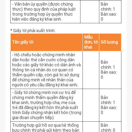
- Văn bản ủy quyền (được chứng
Bản
thực) theo quy định của pháp luật
chính: 1
trong trường hợp ủy quyền thực
Bản sao:
hiện việc đăng ký khai sinh.
0
* Giấy tờ phải xuất trình:
Mẫu
Tên giấy tờ
đơn, tờ
Số lượng
khai
- Hộ chiếu hoặc chứng minh nhân
dân hoặc thẻ căn cước công dân
Bản
hoặc các giấy tờ khác có dán ảnh và
chính: 1
thông tin cá nhân do cơ quan có
Bản sao:
thẩm quyền cấp, còn giá trị sử dụng
0
để chứng minh về nhân thân của
người có yêu cầu đăng ký khai sinh;
- Giấy tờ chứng minh nơi cư trú để
chứng minh thẩm quyền đăng ký
Bản
khai sinh; trường hợp cha, mẹ của
chính: 1
trẻ đã đăng ký kết hôn thì phải xuất
Bản sao:
trình Giấy chứng nhận kết hôn (trong
0
giai đoạn chuyển tiếp).
Trường hợp gửi hồ sơ qua hệ thống
Bản
bưu chính thì phải gửi kèm theo bản
chính: 0