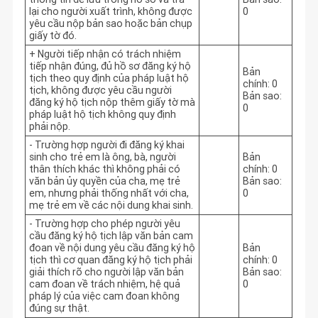
lại cho người xuất trình, không được
0
yêu cầu nộp bản sao hoặc bản chụp
giấy tờ đó.
+ Người tiếp nhận có trách nhiệm
tiếp nhận đúng, đủ hồ sơ đăng ký hộ
Bản
tịch theo quy định của pháp luật hộ
chính: 0
tịch, không được yêu cầu người
Bản sao:
đăng ký hộ tịch nộp thêm giấy tờ mà
0
pháp luật hộ tịch không quy định
phải nộp.
- Trường hợp người đi đăng ký khai
sinh cho trẻ em là ông, bà, người
Bản
thân thích khác thì không phải có
chính: 0
văn bản ủy quyền của cha, mẹ trẻ
Bản sao:
em, nhưng phải thống nhất với cha,
0
mẹ trẻ em về các nội dung khai sinh.
- Trường hợp cho phép người yêu
cầu đăng ký hộ tịch lập văn bản cam
đoan về nội dung yêu cầu đăng ký hộ
Bản
tịch thì cơ quan đăng ký hộ tịch phải
chính: 0
giải thích rõ cho người lập văn bản
Bản sao:
cam đoan về trách nhiệm, hệ quả
0
pháp lý của việc cam đoan không
đúng sự thật.