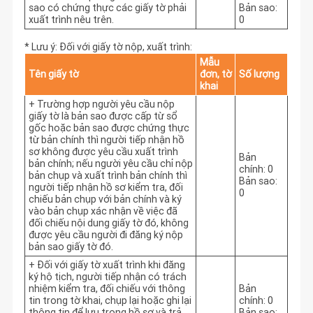
sao có chứng thực các giấy tờ phải
Bản sao:
xuất trình nêu trên.
0
* Lưu ý: Đối với giấy tờ nộp, xuất trình:
Mẫu
Tên giấy tờ
đơn, tờ
Số lượng
khai
+ Trường hợp người yêu cầu nộp
giấy tờ là bản sao được cấp từ sổ
gốc hoặc bản sao được chứng thực
từ bản chính thì người tiếp nhận hồ
sơ không được yêu cầu xuất trình
Bản
bản chính; nếu người yêu cầu chỉ nộp
chính: 0
bản chụp và xuất trình bản chính thì
Bản sao:
người tiếp nhận hồ sơ kiểm tra, đối
0
chiếu bản chụp với bản chính và ký
vào bản chụp xác nhận về việc đã
đối chiếu nội dung giấy tờ đó, không
được yêu cầu người đi đăng ký nộp
bản sao giấy tờ đó.
+ Đối với giấy tờ xuất trình khi đăng
ký hộ tịch, người tiếp nhận có trách
nhiệm kiểm tra, đối chiếu với thông
Bản
tin trong tờ khai, chụp lại hoặc ghi lại
chính: 0
thông tin để lưu trong hồ sơ và trả
Bản sao: