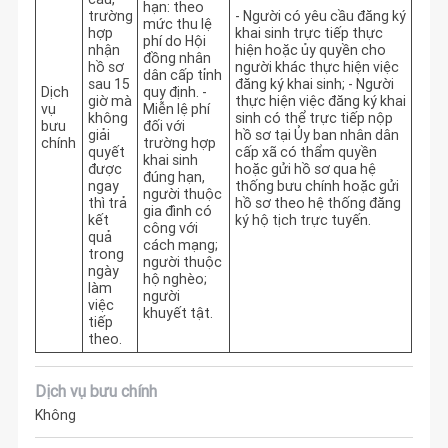
hạn: theo
trường
- Người có yêu cầu đăng ký 
mức thu lệ
hợp
khai sinh trực tiếp thực 
phí do Hội
nhận
hiện hoặc ủy quyền cho 
đồng nhân
hồ sơ
người khác thực hiện việc 
dân cấp tỉnh
sau 15
đăng ký khai sinh; - Người 
Dịch
quy định. -
giờ mà
thực hiện việc đăng ký khai 
vụ
Miễn lệ phí
không
sinh có thể trực tiếp nộp 
bưu
đối với
giải
hồ sơ tại Ủy ban nhân dân 
chính
trường hợp
quyết
cấp xã có thẩm quyền 
khai sinh
được
hoặc gửi hồ sơ qua hệ 
đúng hạn,
ngay
thống bưu chính hoặc gửi 
người thuộc
thì trả
hồ sơ theo hệ thống đăng 
gia đình có
kết
ký hộ tịch trực tuyến.
công với
quả
cách mạng;
trong
người thuộc
ngày
hộ nghèo;
làm
người
việc
khuyết tật.
tiếp
theo.
Dịch vụ bưu chính
Không