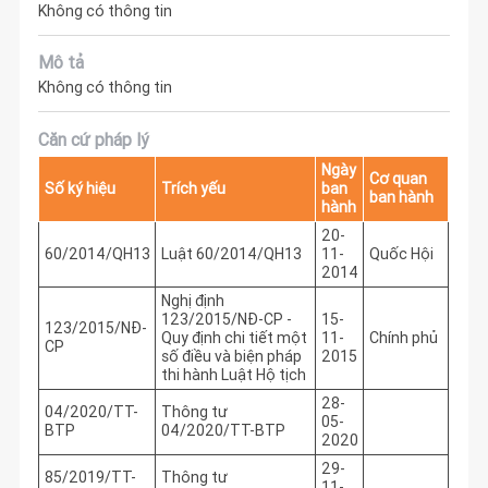
Không có thông tin
Mô tả
Không có thông tin
Căn cứ pháp lý
Ngày
Cơ quan
Số ký hiệu
Trích yếu
ban
ban hành
hành
20-
60/2014/QH13
Luật 60/2014/QH13
11-
Quốc Hội
2014
Nghị định
123/2015/NĐ-CP -
15-
123/2015/NĐ-
Quy định chi tiết một
11-
Chính phủ
CP
số điều và biện pháp
2015
thi hành Luật Hộ tịch
28-
04/2020/TT-
Thông tư
05-
BTP
04/2020/TT-BTP
2020
29-
85/2019/TT-
Thông tư
11-