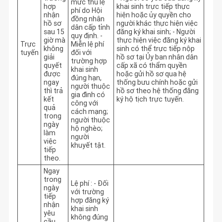
mức thu lệ
hợp
khai sinh trực tiếp thực 
phí do Hội
nhận
hiện hoặc ủy quyền cho 
đồng nhân
hồ sơ
người khác thực hiện việc 
dân cấp tỉnh
sau 15
đăng ký khai sinh; - Người 
quy định. -
giờ mà
thực hiện việc đăng ký khai 
Trực
Miễn lệ phí
không
sinh có thể trực tiếp nộp 
tuyến
đối với
giải
hồ sơ tại Ủy ban nhân dân 
trường hợp
quyết
cấp xã có thẩm quyền 
khai sinh
được
hoặc gửi hồ sơ qua hệ 
đúng hạn,
ngay
thống bưu chính hoặc gửi 
người thuộc
thì trả
hồ sơ theo hệ thống đăng 
gia đình có
kết
ký hộ tịch trực tuyến.
công với
quả
cách mạng;
trong
người thuộc
ngày
hộ nghèo;
làm
người
việc
khuyết tật.
tiếp
theo.
Ngay
trong
Lệ phí : - Đối
ngày
với trường
tiếp
hợp đăng ký
nhận
khai sinh
yêu
không đúng
cầu,