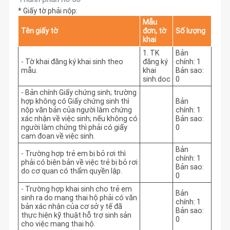
* Giấy tờ phải nộp:
Mẫu
Tên giấy tờ
đơn, tờ
Số lượng
khai
1. TK
Bản
- Tờ khai đăng ký khai sinh theo
đăng ký
chính: 1
mẫu.
khai
Bản sao:
sinh.doc
0
- Bản chính Giấy chứng sinh; trường
hợp không có Giấy chứng sinh thì
Bản
nộp văn bản của người làm chứng
chính: 1
xác nhận về việc sinh; nếu không có
Bản sao:
người làm chứng thì phải có giấy
0
cam đoan về việc sinh.
Bản
- Trường hợp trẻ em bị bỏ rơi thì
chính: 1
phải có biên bản về việc trẻ bị bỏ rơi
Bản sao:
do cơ quan có thẩm quyền lập.
0
- Trường hợp khai sinh cho trẻ em
Bản
sinh ra do mang thai hộ phải có văn
chính: 1
bản xác nhận của cơ sở y tế đã
Bản sao:
thực hiện kỹ thuật hỗ trợ sinh sản
0
cho việc mang thai hộ.