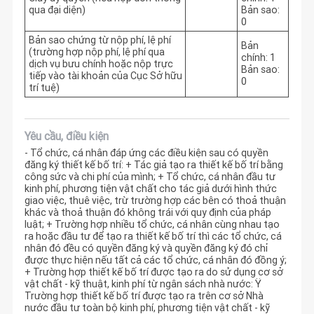
qua đại diện)
Bản sao:
0
Bản sao chứng từ nộp phí, lệ phí
Bản
(trường hợp nộp phí, lệ phí qua
chính: 1
dịch vụ bưu chính hoặc nộp trực
Bản sao:
tiếp vào tài khoản của Cục Sở hữu
0
trí tuệ)
Yêu cầu, điều kiện
- Tổ chức, cá nhân đáp ứng các điều kiện sau có quyền
đăng ký thiết kế bố trí: + Tác giả tạo ra thiết kế bố trí bằng
công sức và chi phí của mình; + Tổ chức, cá nhân đầu tư
kinh phí, phương tiện vật chất cho tác giả dưới hình thức
giao việc, thuê việc, trừ trường hợp các bên có thoả thuận
khác và thoả thuận đó không trái với quy định của pháp
luật; + Trường hợp nhiều tổ chức, cá nhân cùng nhau tạo
ra hoặc đầu tư để tạo ra thiết kế bố trí thì các tổ chức, cá
nhân đó đều có quyền đăng ký và quyền đăng ký đó chỉ
được thực hiện nếu tất cả các tổ chức, cá nhân đó đồng ý;
+ Trường hợp thiết kế bố trí được tạo ra do sử dụng cơ sở
vật chất - kỹ thuật, kinh phí từ ngân sách nhà nước: Ÿ
Trường hợp thiết kế bố trí được tạo ra trên cơ sở Nhà
nước đầu tư toàn bộ kinh phí, phương tiện vật chất - kỹ