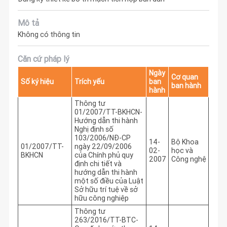
Mô tả
Không có thông tin
Căn cứ pháp lý
Ngày
Cơ quan
Số ký hiệu
Trích yếu
ban
ban hành
hành
Thông tư
01/2007/TT-BKHCN-
Hướng dẫn thi hành
Nghị định số
103/2006/NĐ-CP
14-
Bộ Khoa
01/2007/TT-
ngày 22/09/2006
02-
học và
BKHCN
của Chính phủ quy
2007
Công nghệ
định chi tiết và
hướng dẫn thi hành
một số điều của Luật
Sở hữu trí tuệ về sở
hữu công nghiệp
Thông tư
263/2016/TT-BTC-