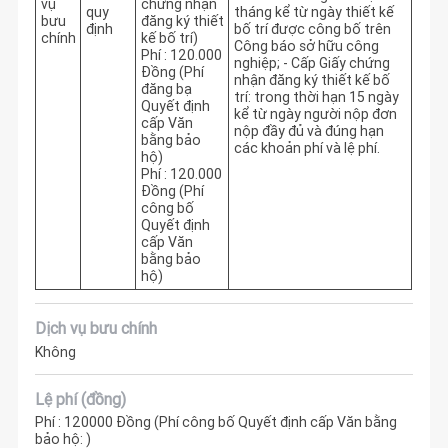
vụ
chứng nhận
quy
tháng kể từ ngày thiết kế 
bưu
đăng ký thiết
định
bố trí được công bố trên 
chính
kế bố trí)
Công báo sở hữu công 
Phí : 120.000
nghiệp; - Cấp Giấy chứng 
Đồng (Phí
nhận đăng ký thiết kế bố 
đăng bạ
trí: trong thời hạn 15 ngày 
Quyết định
kể từ ngày người nộp đơn 
cấp Văn
nộp đầy đủ và đúng hạn 
bằng bảo
các khoản phí và lệ phí.
hộ)
Phí : 120.000
Đồng (Phí
công bố
Quyết định
cấp Văn
bằng bảo
hộ)
Dịch vụ bưu chính
Không
Lệ phí (đồng)
Phí : 120000 Đồng (Phí công bố Quyết định cấp Văn bằng
bảo hộ: )