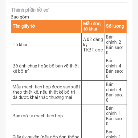
Thành phần hồ sơ
Bao gồm
Mẫu đơn,
Tên giấy tờ
Số lượng
tờ khai
Bản
A.02 đăng
chính: 2
Tờ khai
ký
Bản sao:
TKBT.doc
0
Bản
Bộ ảnh chụp hoặc bộ bản vẽ thiết
chính: 4
kế bố trí
Bản sao:
0
Bản
Mẫu mạch tích hợp được sản xuất
chính: 4
theo thiết kế, nếu thiết kế bố trí
Bản sao:
đã được khai thác thương mại
0
Bản
chính: 1
Bản mô tả mạch tích hợp
Bản sao:
0
Bản
Giấy ủy quyền (nếu nộp đơn thông
chính: 1