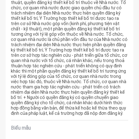
thuật, quyền đăng ký thiết kế bố trí thuộc về Nhà nước. Tổ
chức, cơ quan nhà nước được giao quyền chủ đầu tư có
trách nhiệm đại diện Nhà nước thực hiện quyền đăng ký
thiết kế bố trí; Ÿ Trường hợp thiết kế bố trí được tạo ra
trên cơ sở Nhà nước góp vốn (kinh phí, phương tiện vật
chất - kỹ thuật), một phần quyền đăng ký thiết kế bố trí
tương ứng với tỷ lệ góp vốn thuộc về Nhà nước. Tổ chức,
cơ quan nhà nước là chủ phần vốn đầu tư của Nhà nước có
trách nhiệm đại diện Nhà nước thực hiện phần quyền đăng
ký thiết kế bố trí; Ÿ Trường hợp thiết kế bố trí được tạo ra
trên cơ sở hợp tác nghiên cứu - phát triển giữa tổ chức, cơ
quan nhà nước với tổ chức, cá nhân khác, nếu trong thoả
thuận hợp tác nghiên cứu - phát triển không có quy định
khác thì một phần quyền đăng ký thiết kế bố trí tương ứng
với tỷ lệ đóng góp của tổ chức, cơ quan nhà nước trong
việc hợp tác đó, thuộc về Nhà nước. Tổ chức, cơ quan nhà
nước tham gia hợp tác nghiên cứu - phát triển có trách
nhiệm đại diện Nhà nước thực hiện quyền đăng ký thiết kế
bố trí. + Người có quyền đăng ký có quyền chuyển giao
quyền đăng ký cho tổ chức, cá nhân khác dưới hình thức
hợp đồng bằng văn bản, để thừa kế hoặc kế thừa theo quy
định của pháp luật, kể cả trường hợp đã nộp đơn đăng ký.
Biểu mẫu