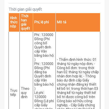
Thời gian giải quyết
Thời
Hình
hạn
thức
Phí, lệ phí
Mô tả
giải
nộp
quyết
Phí : 120000
Đồng (Phí
công bố
Quyết định
cấp Văn
bằng bảo hộ:
)
- Thẩm định hình thức: 01 
Phí : 120000
tháng từ ngày nộp đơn; - 
Đồng (Phí
Công bố đơn: trong thời 
đăng bạ
hạn 02 tháng từ ngày chấp 
Quyết định
nhận đơn hợp lệ; - Thông 
cấp Văn
báo dự định cấp Giấy 
bằng bảo hộ:
chứng nhận đăng ký thiết 
Theo
)
kế bố trí: trong thời hạn 03 
Trực
quy
Lệ phí :
tháng kể từ ngày thiết kế 
tiếp
định
120000
bố trí được công bố trên 
Đồng (Lệ phí
Công báo sở hữu công 
cấp Giấy
nghiệp; - Cấp Giấy chứng 