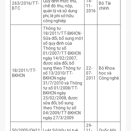
Quy định mức thu,
14-
263/2016/TT-
Bộ Tài
chế độ thu, nộp,
11-
BTC
chính
quản lý và sử dụng
2016
phí, lệ phí sở hữu
công nghiệp
Thông tư
18/2011/TT-BKHCN-
Sửa đổi, bổ sung một
số quy định của
Thông tư số
01/2007/TT-BKHCN
ngày 14/02/2007,
được sửa đổi, bổ
sung theo Thông tư
22-
Bộ Khoa
18/2011/TT-
số 13/2010/TT-
07-
học và
BKHCN
BKHCN ngày
2011
Công nghệ
31/7/2010 và Thông
tư số 01/2008/TT-
BKHCN ngày
25/02/2008, được
sửa đổi, bổ sung
theo Thông tư số
04/2009/TT-BKHCN
ngày 27/3/2009
29-
50/2005/QH11
Luật Sở hữu trí tuệ
11-
Quốc Hội