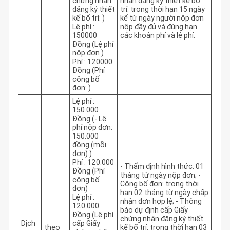
chứng nhận
nhận đăng ký thiết kế bố 
đăng ký thiết
trí: trong thời hạn 15 ngày 
kế bố trí: )
kể từ ngày người nộp đơn 
Lệ phí :
nộp đầy đủ và đúng hạn 
150000
các khoản phí và lệ phí. 
Đồng (Lệ phí
nộp đơn )
Phí : 120000
Đồng (Phí
công bố
đơn: )
Lệ phí :
150.000
Đồng (- Lệ
phí nộp đơn:
150.000
đồng (mỗi
đơn).)
Phí : 120.000
- Thẩm định hình thức: 01 
Đồng (Phí
tháng từ ngày nộp đơn; - 
công bố
Công bố đơn: trong thời 
đơn)
hạn 02 tháng từ ngày chấp 
Lệ phí :
nhận đơn hợp lệ; - Thông 
120.000
báo dự định cấp Giấy 
Đồng (Lệ phí
chứng nhận đăng ký thiết 
Dịch
cấp Giấy
theo
kế bố trí: trong thời hạn 03 