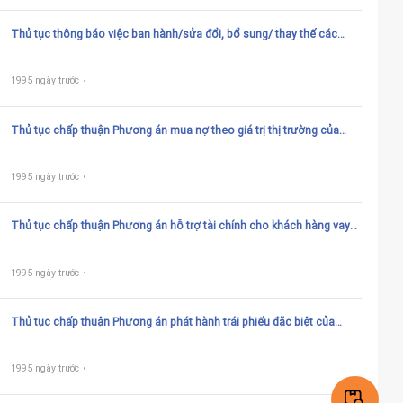
Thủ tục thông báo việc ban hành/sửa đổi, bổ sung/ thay thế các
chính sách quản lý, quy định nội bộ về mua, bán, xử lý nợ xấu của
Công ty quản lý tài sản của các tổ chức tín dụng Việt Nam
1995 ngày trước
Thủ tục chấp thuận Phương án mua nợ theo giá trị thị trường của
Công ty Quản lý tài sản của các tổ chức tín dụng Việt Nam
1995 ngày trước
Thủ tục chấp thuận Phương án hỗ trợ tài chính cho khách hàng vay
của Công ty Quản lý tài sản của các tổ chức tín dụng Việt Nam
1995 ngày trước
Thủ tục chấp thuận Phương án phát hành trái phiếu đặc biệt của
Công ty Quản lý tài sản của các tổ chức tín dụng Việt Nam
1995 ngày trước