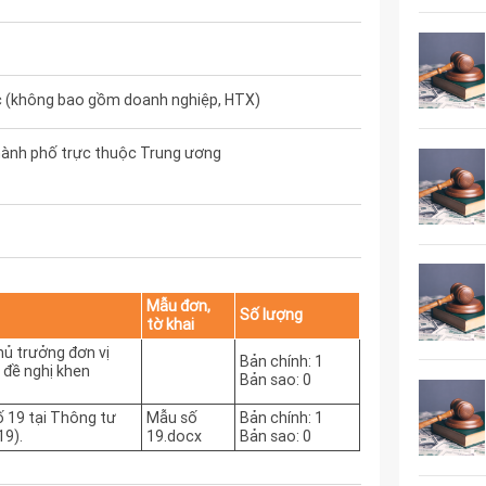
ức (không bao gồm doanh nghiệp, HTX)
hành phố trực thuộc Trung ương
Mẫu đơn,
Số lượng
tờ khai
hủ trưởng đơn vị
Bản chính: 1
 đề nghị khen
Bản sao: 0
ố 19 tại Thông tư
Mẫu số
Bản chính: 1
9).
19.docx
Bản sao: 0