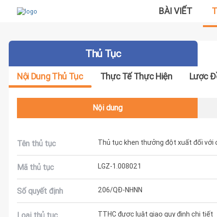
BÀI VIẾT
T
Thủ Tục
Nội Dung Thủ Tục
Thực Tế Thực Hiện
Lược Đ
Nội dung
Thủ tục khen thưởng đột xuất đối với c
Tên thủ tục
LGZ-1.008021
Mã thủ tục
206/QĐ-NHNN
Số quyết định
TTHC được luật giao quy định chi tiết
Loại thủ tục