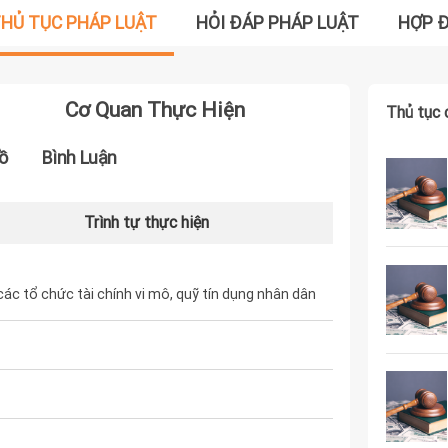
HỦ TỤC PHÁP LUẬT
HỎI ĐÁP PHÁP LUẬT
HỢP 
Cơ Quan Thực Hiện
Thủ tục 
ồ
Bình Luận
Trình tự thực hiện
ác tổ chức tài chính vi mô, quỹ tín dụng nhân dân