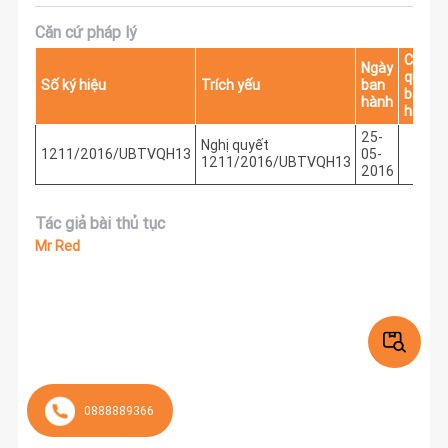
Căn cứ pháp lý
Cơ
Ngày
quan
Số ký hiệu
Trích yếu
ban
ban
hành
hành
25-
Nghị quyết
1211/2016/UBTVQH13
05-
1211/2016/UBTVQH13
2016
Tác giả bài thủ tục
Mr Red
0888889366