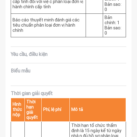
cấp tỉnh đối với việc phân loại đơn vị
Bản sao:
hành chính cấp tỉnh
0
Bản
Báo cáo thuyết minh đánh giá các
chính: 1
tiêu chuẩn phân loại đơn vị hành
Bản sao:
chính
0
Yêu cầu, điều kiện
Biểu mẫu
Thời gian giải quyết
Thời
Hình
hạn
thức
Phí, lệ phí
Mô tả
giải
nộp
quyết
Thời hạn tổ chức thẩm 
định là 15 ngày kể từ ngày 
nhận đủ hồ sơ phân loại 