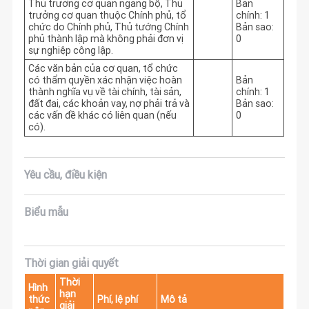
Thủ trưởng cơ quan ngang bộ, Thủ
Bản
trưởng cơ quan thuộc Chính phủ, tổ
chính: 1
chức do Chính phủ, Thủ tướng Chính
Bản sao:
phủ thành lập mà không phải đơn vị
0
sự nghiệp công lập.
Các văn bản của cơ quan, tổ chức
có thẩm quyền xác nhận việc hoàn
Bản
thành nghĩa vụ về tài chính, tài sản,
chính: 1
đất đai, các khoản vay, nợ phải trả và
Bản sao:
các vấn đề khác có liên quan (nếu
0
có).
Yêu cầu, điều kiện
Biểu mẫu
Thời gian giải quyết
Thời
Hình
hạn
thức
Phí, lệ phí
Mô tả
giải