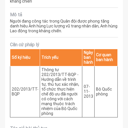
kháng chiến
Mô tả
Người đang công tác trong Quân đội được phong tặng
danh hiệu Anh hùng Lực lượng vũ trang nhân dân, Anh hùng
Lao động trong kháng chiến.
Căn cứ pháp lý
Ngày
Cơ quan
Số ký hiệu
Trích yếu
ban
ban hành
hành
Thông tư
202/2013/TT-BQP -
Hướng dẫn về trình
tự, thủ tục xác nhận,
07-
202/2013/TT-
tổ chức thực hiện
Bộ Quốc
11-
BQP
chế độ ưu đãi người
phòng
2013
có công với cách
mạng thuộc trách
nhiệm của Bộ Quốc
phòng