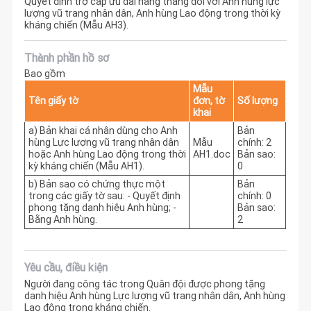
Quyết định trợ cấp ưu đãi hàng tháng đối với Anh hùng lực
lượng vũ trang nhân dân, Anh hùng Lao động trong thời kỳ
kháng chiến (Mẫu AH3).
Thành phần hồ sơ
Bao gồm
Mẫu
Tên giấy tờ
đơn, tờ
Số lượng
khai
a) Bản khai cá nhân dùng cho Anh
Bản
hùng Lực lượng vũ trang nhân dân
Mẫu
chính: 2
hoặc Anh hùng Lao động trong thời
AH1.doc
Bản sao:
kỳ kháng chiến (Mẫu AH1).
0
b) Bản sao có chứng thực một
Bản
trong các giấy tờ sau: - Quyết định
chính: 0
phong tặng danh hiệu Anh hùng; -
Bản sao:
Bằng Anh hùng.
2
Yêu cầu, điều kiện
Người đang công tác trong Quân đội được phong tặng
danh hiệu Anh hùng Lực lượng vũ trang nhân dân, Anh hùng
Lao động trong kháng chiến.