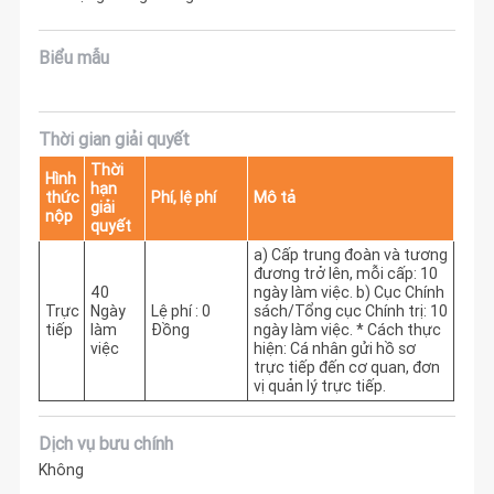
Biểu mẫu
Thời gian giải quyết
Thời
Hình
hạn
thức
Phí, lệ phí
Mô tả
giải
nộp
quyết
a) Cấp trung đoàn và tương 
đương trở lên, mỗi cấp: 10 
40
ngày làm việc. b) Cục Chính 
Trực
Ngày
Lệ phí : 0
sách/Tổng cục Chính trị: 10 
tiếp
làm
Đồng
ngày làm việc. * Cách thực 
việc
hiện: Cá nhân gửi hồ sơ 
trực tiếp đến cơ quan, đơn 
vị quản lý trực tiếp.
Dịch vụ bưu chính
Không