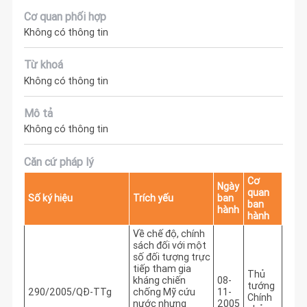
Cơ quan phối hợp
Không có thông tin
Từ khoá
Không có thông tin
Mô tả
Không có thông tin
Căn cứ pháp lý
Cơ
Ngày
quan
Số ký hiệu
Trích yếu
ban
ban
hành
hành
Về chế độ, chính
sách đối với một
số đối tượng trực
tiếp tham gia
Thủ
kháng chiến
08-
tướng
290/2005/QĐ-TTg
chống Mỹ cứu
11-
Chính
nước nhưng
2005