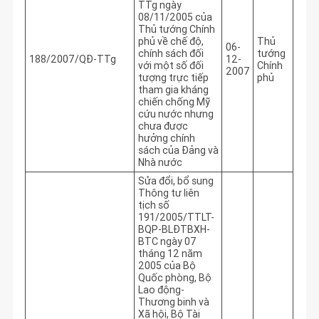
TTg ngày
08/11/2005 của
Thủ tướng Chính
phủ về chế độ,
Thủ
06-
chính sách đối
tướng
188/2007/QĐ-TTg
12-
với một số đối
Chính
2007
tượng trực tiếp
phủ
tham gia kháng
chiến chống Mỹ
cứu nước nhưng
chưa được
hưởng chính
sách của Đảng và
Nhà nước
Sửa đổi, bổ sung
Thông tư liên
tịch số
191/2005/TTLT-
BQP-BLĐTBXH-
BTC ngày 07
tháng 12 năm
2005 của Bộ
Quốc phòng, Bộ
Lao động-
Thương binh và
Xã hội, Bộ Tài