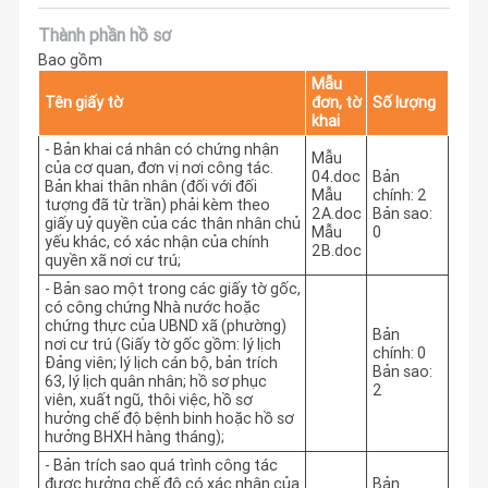
Thành phần hồ sơ
Bao gồm
Mẫu
Tên giấy tờ
đơn, tờ
Số lượng
khai
- Bản khai cá nhân có chứng nhận
Mẫu
của cơ quan, đơn vị nơi công tác.
04.doc
Bản
Bản khai thân nhân (đối với đối
Mẫu
chính: 2
tượng đã từ trần) phải kèm theo
2A.doc
Bản sao:
giấy uỷ quyền của các thân nhân chủ
Mẫu
0
yếu khác, có xác nhận của chính
2B.doc
quyền xã nơi cư trú;
- Bản sao một trong các giấy tờ gốc,
có công chứng Nhà nước hoặc
chứng thực của UBND xã (phường)
Bản
nơi cư trú (Giấy tờ gốc gồm: lý lịch
chính: 0
Đảng viên; lý lịch cán bộ, bản trích
Bản sao:
63, lý lịch quân nhân; hồ sơ phục
2
viên, xuất ngũ, thôi việc, hồ sơ
hưởng chế độ bệnh binh hoặc hồ sơ
hưởng BHXH hàng tháng);
- Bản trích sao quá trình công tác
được hưởng chế độ có xác nhận của
Bản