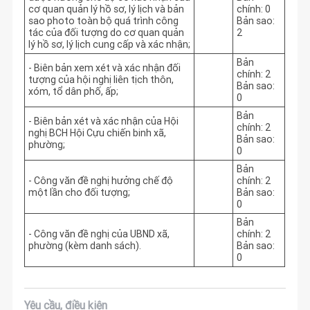
cơ quan quản lý hồ sơ, lý lịch và bản
chính: 0
sao photo toàn bộ quá trình công
Bản sao:
tác của đối tượng do cơ quan quản
2
lý hồ sơ, lý lịch cung cấp và xác nhận;
Bản
- Biên bản xem xét và xác nhận đối
chính: 2
tượng của hội nghị liên tịch thôn,
Bản sao:
xóm, tổ dân phố, ấp;
0
Bản
- Biên bản xét và xác nhận của Hội
chính: 2
nghị BCH Hội Cựu chiến binh xã,
Bản sao:
phường;
0
Bản
- Công văn đề nghị hưởng chế độ
chính: 2
một lần cho đối tượng;
Bản sao:
0
Bản
- Công văn đề nghị của UBND xã,
chính: 2
phường (kèm danh sách).
Bản sao:
0
Yêu cầu, điều kiện