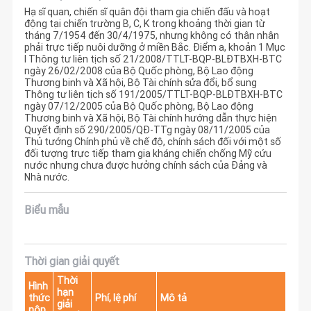
Hạ sĩ quan, chiến sĩ quân đội tham gia chiến đấu và hoạt
động tại chiến trường B, C, K trong khoảng thời gian từ
tháng 7/1954 đến 30/4/1975, nhưng không có thân nhân
phải trực tiếp nuôi dưỡng ở miền Bắc. Điểm a, khoản 1 Mục
I Thông tư liên tịch số 21/2008/TTLT-BQP-BLĐTBXH-BTC
ngày 26/02/2008 của Bộ Quốc phòng, Bộ Lao động
Thương binh và Xã hội, Bộ Tài chính sửa đổi, bổ sung
Thông tư liên tịch số 191/2005/TTLT-BQP-BLĐTBXH-BTC
ngày 07/12/2005 của Bộ Quốc phòng, Bộ Lao động
Thương binh và Xã hội, Bộ Tài chính hướng dẫn thực hiện
Quyết định số 290/2005/QĐ-TTg ngày 08/11/2005 của
Thủ tướng Chính phủ về chế độ, chính sách đối với một số
đối tượng trực tiếp tham gia kháng chiến chống Mỹ cứu
nước nhưng chưa được hưởng chính sách của Đảng và
Nhà nước.
Biểu mẫu
Thời gian giải quyết
Thời
Hình
hạn
thức
Phí, lệ phí
Mô tả
giải
nộp