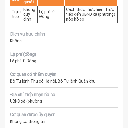
quyết
Không
Cách thức thực hiện: Trực 
Trực
Lệ phí : 0
quy
tiếp đến UBND xã (phường) 
tiếp
Đồng
định
nộp hồ sơ
Dịch vụ bưu chính
Không
Lệ phí (đồng)
Lệ phí : 0 Đồng
Cơ quan có thẩm quyền
Bộ Tư lệnh Thủ đô Hà nội, Bộ Tư lệnh Quân khu
Địa chỉ tiếp nhận hồ sơ
UBND xã (phường
Cơ quan được ủy quyền
Không có thông tin