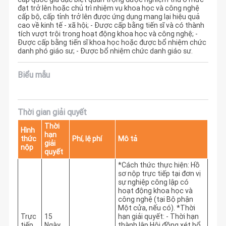
đạt trở lên hoặc chủ trì nhiệm vụ khoa học và công nghệ
cấp bộ, cấp tỉnh trở lên được ứng dụng mang lại hiệu quả
cao về kinh tế - xã hội; - Được cấp bằng tiến sĩ và có thành
tích vượt trội trong hoạt động khoa học và công nghệ; -
Được cấp bằng tiến sĩ khoa học hoặc được bổ nhiệm chức
danh phó giáo sư; - Được bổ nhiệm chức danh giáo sư.
Biểu mẫu
Thời gian giải quyết
Thời
Hình
hạn
thức
Phí, lệ phí
Mô tả
giải
nộp
quyết
*Cách thức thực hiện: Hồ 
sơ nộp trực tiếp tại đơn vị 
sự nghiệp công lập có 
hoạt động khoa học và 
công nghệ (tại Bộ phận 
Một cửa, nếu có). *Thời 
Trực
15
hạn giải quyết: - Thời hạn 
tiếp
Ngày
thành lập Hội đồng xét bổ 