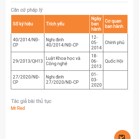
Căn cứ pháp lý
Ngày
Cơ quan
Số ký hiệu
Trích yếu
ban
ban hành
hành
12-
40/2014/NĐ-
Nghị định
05-
Chính phủ
CP
40/2014/NĐ-CP
2014
18-
Luật Khoa học và
29/2013/QH13
06-
Quốc Hội
Công nghệ
2013
01-
27/2020/NĐ-
Nghị định
03-
CP
27/2020/NĐ-CP
2020
Tác giả bài thủ tục
Mr Red