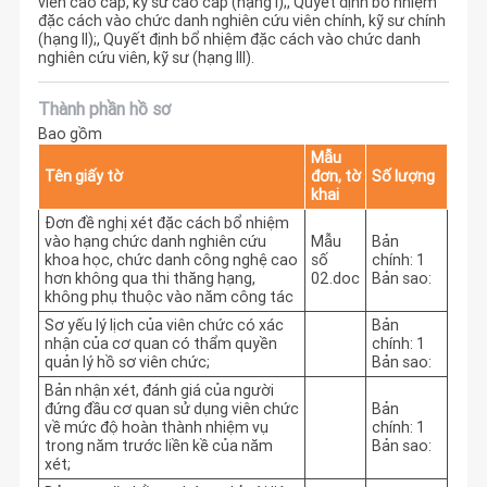
viên cao cấp, kỹ sư cao cấp (hạng I);, Quyết định bổ nhiệm
đặc cách vào chức danh nghiên cứu viên chính, kỹ sư chính
(hạng II);, Quyết định bổ nhiệm đặc cách vào chức danh
nghiên cứu viên, kỹ sư (hạng III).
Thành phần hồ sơ
Bao gồm
Mẫu
Tên giấy tờ
đơn, tờ
Số lượng
khai
Đơn đề nghị xét đặc cách bổ nhiệm
vào hạng chức danh nghiên cứu
Mẫu
Bản
khoa học, chức danh công nghệ cao
số
chính: 1
hơn không qua thi thăng hạng,
02.doc
Bản sao:
không phụ thuộc vào năm công tác
Sơ yếu lý lịch của viên chức có xác
Bản
nhận của cơ quan có thẩm quyền
chính: 1
quản lý hồ sơ viên chức;
Bản sao:
Bản nhận xét, đánh giá của người
đứng đầu cơ quan sử dụng viên chức
Bản
về mức độ hoàn thành nhiệm vụ
chính: 1
trong năm trước liền kề của năm
Bản sao:
xét;