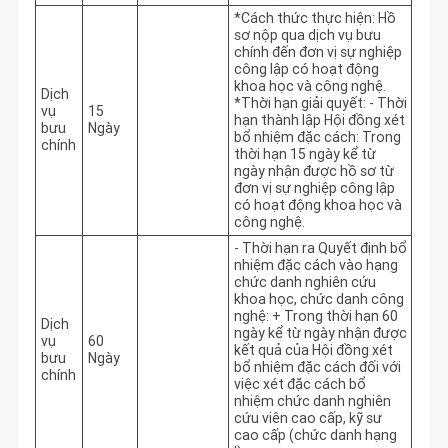
*Cách thức thực hiện: Hồ 
sơ nộp qua dịch vụ bưu 
chính đến đơn vị sự nghiệp 
công lập có hoạt động 
khoa học và công nghệ. 
Dịch
*Thời hạn giải quyết: - Thời 
vụ
15
hạn thành lập Hội đồng xét 
bưu
Ngày
bổ nhiệm đặc cách: Trong 
chính
thời hạn 15 ngày kể từ 
ngày nhận được hồ sơ từ 
đơn vị sự nghiệp công lập 
có hoạt động khoa học và 
công nghệ.
- Thời hạn ra Quyết định bổ 
nhiệm đặc cách vào hạng 
chức danh nghiên cứu 
khoa học, chức danh công 
nghệ: + Trong thời hạn 60 
Dịch
ngày kể từ ngày nhận được 
vụ
60
kết quả của Hội đồng xét 
bưu
Ngày
bổ nhiệm đặc cách đối với 
chính
việc xét đặc cách bổ 
nhiệm chức danh nghiên 
cứu viên cao cấp, kỹ sư 
cao cấp (chức danh hạng 