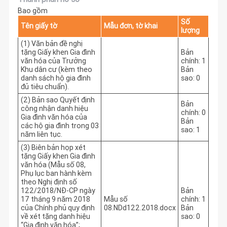
Bao gồm
Số
Tên giấy tờ
Mẫu đơn, tờ khai
lượng
(1) Văn bản đề nghị
tặng Giấy khen Gia đình
Bản
văn hóa của Trưởng
chính: 1
Khu dân cư (kèm theo
Bản
danh sách hộ gia đình
sao: 0
đủ tiêu chuẩn).
(2) Bản sao Quyết định
Bản
công nhận danh hiệu
chính: 0
Gia đình văn hóa của
Bản
các hộ gia đình trong 03
sao: 1
năm liên tục.
(3) Biên bản họp xét
tặng Giấy khen Gia đình
văn hóa (Mẫu số 08,
Phụ lục ban hành kèm
theo Nghị định số
122/2018/NĐ-CP ngày
Bản
17 tháng 9 năm 2018
Mẫu số
chính: 1
của Chính phủ quy định
08.NDd122.2018.docx
Bản
về xét tặng danh hiệu
sao: 0
“Gia đình văn hóa”;