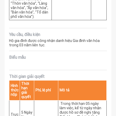
“Thôn văn hóa”, “Làng
văn hóa”, “Ấp văn hóa”,
“Bản văn hóa”, “Tổ dân
phố văn hóa”).
Yêu cầu, điều kiện
Hộ gia đình được công nhận danh hiệu Gia đình văn hóa
trong 03 năm liên tục.
Biểu mẫu
Thời gian giải quyết
Thời
Hình
hạn
thức
Phí, lệ phí
Mô tả
giải
nộp
quyết
 Trong thời hạn 05 ngày 
làm việc, kể từ ngày nhận 
5 Ngày
được hồ sơ đề nghị tặng 
Trực