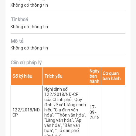
Không có thông tin
Từ khoá
Không có thông tin
Mô tả
Không có thông tin
Căn cứ pháp lý
Ngày
Cơ quan
Số ký hiệu
Trích yếu
ban
ban hành
hành
Nghị định số
122/2018/NĐ-CP
của Chính phủ : Quy
định về xét tặng danh
17-
122/2018/NĐ-
hiệu "Gia đình văn
09-
CP
hóa"; "Thôn văn hóa",
2018
"Làng văn hóa", "Ấp
văn hóa", "Bản văn
hóa", "Tổ dân phố
văn hóa"