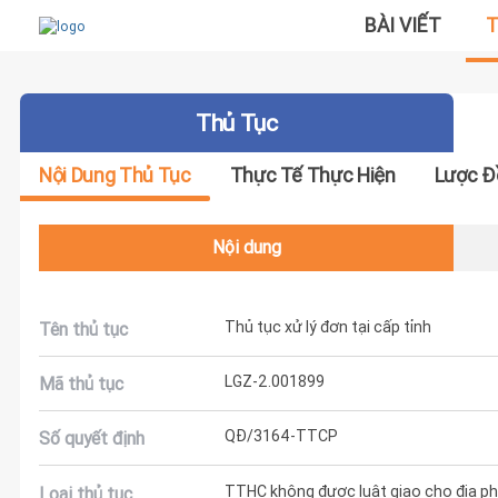
BÀI VIẾT
T
Thủ Tục
Nội Dung Thủ Tục
Thực Tế Thực Hiện
Lược Đ
Nội dung
Thủ tục xử lý đơn tại cấp tỉnh
Tên thủ tục
LGZ-2.001899
Mã thủ tục
QĐ/3164-TTCP
Số quyết định
TTHC không được luật giao cho địa phư
Loại thủ tục