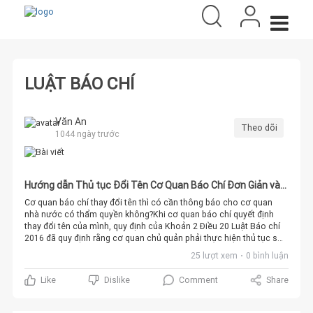
LUẬT BÁO CHÍ
Văn An
Theo dõi
1044 ngày trước
Hướng dẫn Thủ tục Đổi Tên Cơ Quan Báo Chí Đơn Giản và
Hiệu Quả
Cơ quan báo chí thay đổi tên thì có cần thông báo cho cơ quan
nhà nước có thẩm quyền không?Khi cơ quan báo chí quyết định
thay đổi tên của mình, quy định của Khoản 2 Điều 20 Luật Báo chí
2016 đã quy định rằng cơ quan chủ quản phải thực hiện thủ tục sửa
đổi tên gọi cơ quan, tên gọi cơ quan báo chí, và các yếu tố khác
25 lượt xem
0 bình luận
trong giấy phép hoạt động báo chí. Quy trình này đòi hỏi cơ quan
chủ quản cần có hồ sơ đề nghị sửa đổi, bổ sung giấy phép và gửi
Comment
Share
Like
Dislike
đến Bộ Thông tin và Truyền thông để thực hiện các thay đổi
này.Tuy nhiên, quy định này không đề cập cụ thể đến việc thông
báo cho các cơ quan nhà nước có thẩm quyền khác về thay đổi