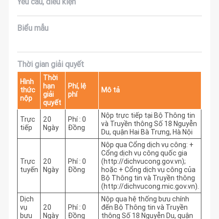
Yêu cầu, điều kiện
Biểu mẫu
Thời gian giải quyết
Thời
Hình
hạn
Phí, lệ
thức
Mô tả
giải
phí
nộp
quyết
Nộp trực tiếp tại Bộ Thông tin 
Trực
20
Phí : 0
và Truyền thông Số 18 Nguyễn 
tiếp
Ngày
Đồng
Du, quận Hai Bà Trưng, Hà Nội
Nộp qua Cổng dịch vụ công: + 
Cổng dịch vụ công quốc gia 
Trực
20
Phí : 0
(http://dichvucong.gov.vn); 
tuyến
Ngày
Đồng
hoặc + Cổng dịch vụ công của 
Bộ Thông tin và Truyền thông 
(http://dichvucong.mic.gov.vn).
Dịch
Nộp qua hệ thống bưu chính 
vụ
20
Phí : 0
đến Bộ Thông tin và Truyền 
bưu
Ngày
Đồng
thông Số 18 Nguyễn Du, quận 