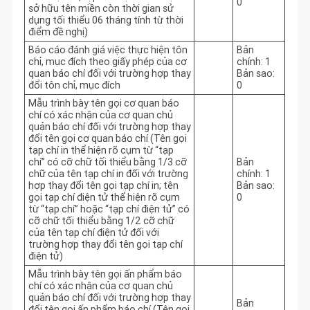
0
sở hữu tên miền còn thời gian sử
dụng tối thiểu 06 tháng tính từ thời
điểm đề nghị)
Báo cáo đánh giá việc thực hiện tôn
Bản
chỉ, mục đích theo giấy phép của cơ
chính: 1
quan báo chí đối với trường hợp thay
Bản sao:
đổi tôn chỉ, mục đích
0
Mẫu trình bày tên gọi cơ quan báo
chí có xác nhận của cơ quan chủ
quản báo chí đối với trường hợp thay
đổi tên gọi cơ quan báo chí (Tên gọi
tạp chí in thể hiện rõ cụm từ “tạp
chí” có cỡ chữ tối thiểu bằng 1/3 cỡ
Bản
chữ của tên tạp chí in đối với trường
chính: 1
hợp thay đổi tên gọi tạp chí in; tên
Bản sao:
gọi tạp chí điện tử thể hiện rõ cụm
0
từ “tạp chí” hoặc “tạp chí điện tử” có
cỡ chữ tối thiểu bằng 1/2 cỡ chữ
của tên tạp chí điện tử đối với
trường hợp thay đổi tên gọi tạp chí
điện tử)
Mẫu trình bày tên gọi ấn phẩm báo
chí có xác nhận của cơ quan chủ
quản báo chí đối với trường hợp thay
Bản
đổi tên gọi ấn phẩm báo chí (Tên gọi