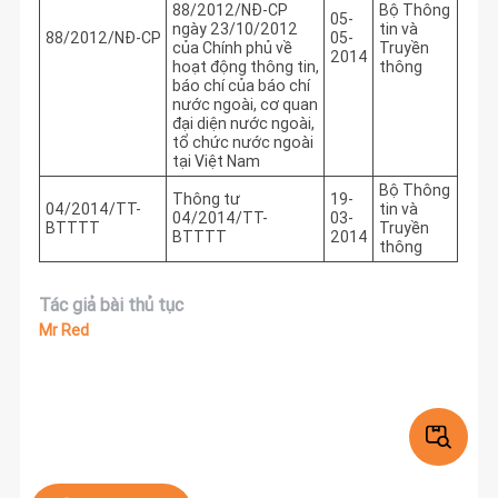
88/2012/NĐ-CP
Bộ Thông
05-
ngày 23/10/2012
tin và
88/2012/NĐ-CP
05-
của Chính phủ về
Truyền
2014
hoạt động thông tin,
thông
báo chí của báo chí
nước ngoài, cơ quan
đại diện nước ngoài,
tổ chức nước ngoài
tại Việt Nam
Bộ Thông
Thông tư
19-
04/2014/TT-
tin và
04/2014/TT-
03-
BTTTT
Truyền
BTTTT
2014
thông
Tác giả bài thủ tục
Mr Red