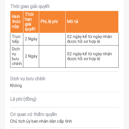
Thời gian giải quyết
Thời
Hình
hạn
thức
Phí, lệ phí
Mô tả
giải
nộp
quyết
Trực
02 ngày kể từ ngày nhận 
2 Ngày
tiếp
được hồ sơ hợp lệ
Dịch
vụ
02 ngày kể từ ngày nhận 
2 Ngày
bưu
được hồ sơ hợp lệ
chính
Dịch vụ bưu chính
Không
Lệ phí (đồng)
Cơ quan có thẩm quyền
Chủ tịch ủy ban nhân dân cấp tỉnh