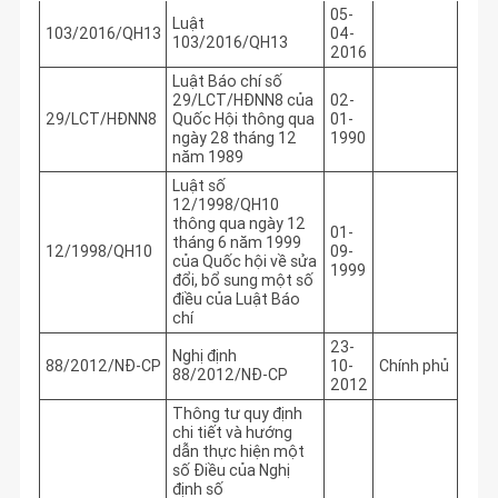
05-
Luật
103/2016/QH13
04-
103/2016/QH13
2016
Luật Báo chí số
29/LCT/HĐNN8 của
02-
29/LCT/HĐNN8
Quốc Hội thông qua
01-
ngày 28 tháng 12
1990
năm 1989
Luật số
12/1998/QH10
thông qua ngày 12
01-
tháng 6 năm 1999
12/1998/QH10
09-
của Quốc hội về sửa
1999
đổi, bổ sung một số
điều của Luật Báo
chí
23-
Nghị định
88/2012/NĐ-CP
10-
Chính phủ
88/2012/NĐ-CP
2012
Thông tư quy định
chi tiết và hướng
dẫn thực hiện một
số Điều của Nghị
định số