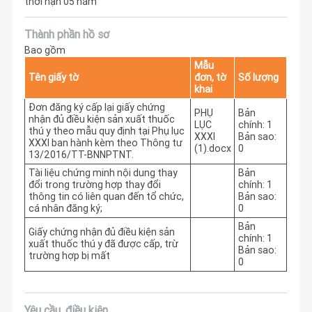
thời hạn 05 năm
Thành phần hồ sơ
Bao gồm
Mẫu
Tên giấy tờ
đơn, tờ
Số lượng
khai
Đơn đăng ký cấp lại giấy chứng
PHỤ
Bản
nhận đủ điều kiện sản xuất thuốc
LỤC
chính: 1
thú y theo mẫu quy định tại Phụ lục
XXXI
Bản sao:
XXXI ban hành kèm theo Thông tư
(1).docx
0
13/2016/TT-BNNPTNT.
Tài liệu chứng minh nội dung thay
Bản
đổi trong trường hợp thay đổi
chính: 1
thông tin có liên quan đến tổ chức,
Bản sao:
cá nhân đăng ký;
0
Bản
Giấy chứng nhận đủ điều kiện sản
chính: 1
xuất thuốc thú y đã được cấp, trừ
Bản sao:
trường hợp bị mất
0
Yêu cầu, điều kiện