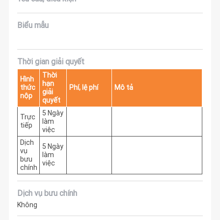
Biểu mẫu
Thời gian giải quyết
Thời
Hình
hạn
thức
Phí, lệ phí
Mô tả
giải
nộp
quyết
5 Ngày
Trực
làm
tiếp
việc
Dịch
5 Ngày
vụ
làm
bưu
việc
chính
Dịch vụ bưu chính
Không