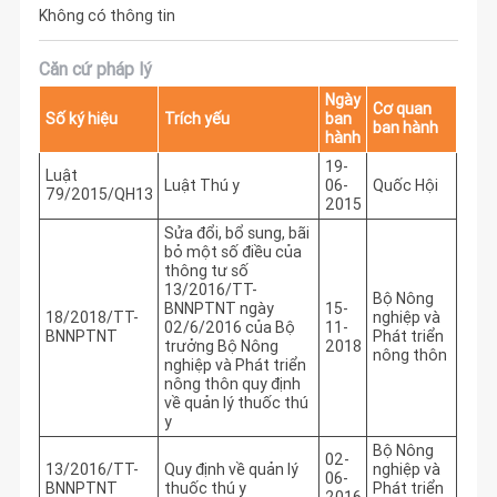
Không có thông tin
Căn cứ pháp lý
Ngày
Cơ quan
Số ký hiệu
Trích yếu
ban
ban hành
hành
19-
Luật
Luật Thú y
06-
Quốc Hội
79/2015/QH13
2015
Sửa đổi, bổ sung, bãi
bỏ một số điều của
thông tư số
13/2016/TT-
Bộ Nông
BNNPTNT ngày
15-
18/2018/TT-
nghiệp và
02/6/2016 của Bộ
11-
BNNPTNT
Phát triển
trưởng Bộ Nông
2018
nông thôn
nghiệp và Phát triển
nông thôn quy định
về quản lý thuốc thú
y
Bộ Nông
02-
13/2016/TT-
Quy định về quản lý
nghiệp và
06-
BNNPTNT
thuốc thú y
Phát triển
2016