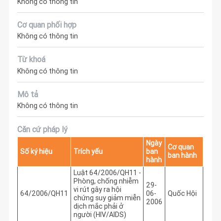
Không có thông tin
Cơ quan phối hợp
Không có thông tin
Từ khoá
Không có thông tin
Mô tả
Không có thông tin
Căn cứ pháp lý
Ngày
Cơ quan
Số ký hiệu
Trích yếu
ban
ban hành
hành
Luật 64/2006/QH11 -
Phòng, chống nhiễm
29-
vi rút gây ra hội
64/2006/QH11
06-
Quốc Hội
chứng suy giảm miễn
2006
dịch mắc phải ở
người (HIV/AIDS)