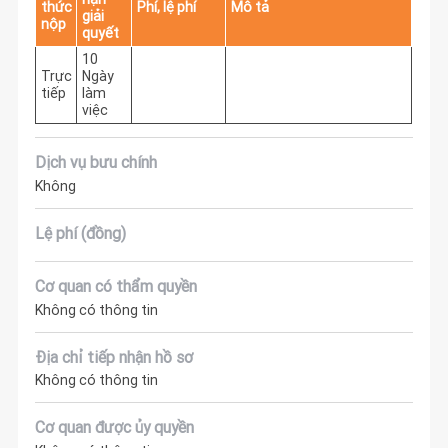
thức
Phí, lệ phí
Mô tả
giải
nộp
quyết
10
Trực
Ngày
tiếp
làm
việc
Dịch vụ bưu chính
Không
Lệ phí (đồng)
Cơ quan có thẩm quyền
Không có thông tin
Địa chỉ tiếp nhận hồ sơ
Không có thông tin
Cơ quan được ủy quyền