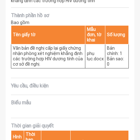
khẳng định các trường hợp HIV dương tính
Thành phần hồ sơ
Bao gồm
Mẫu
Tên giấy tờ
đơn, tờ
Số lượng
khai
Văn bản đề nghị cấp lại giấy chứng
Bản
nhận phòng xét nghiệm khẳng định
phụ
chính: 1
các trường hợp HIV dương tính của
lục.docx
Bản sao:
cơ sở đề nghị.
0
Yêu cầu, điều kiện
Biểu mẫu
Thời gian giải quyết
Thời
Hình
hạn