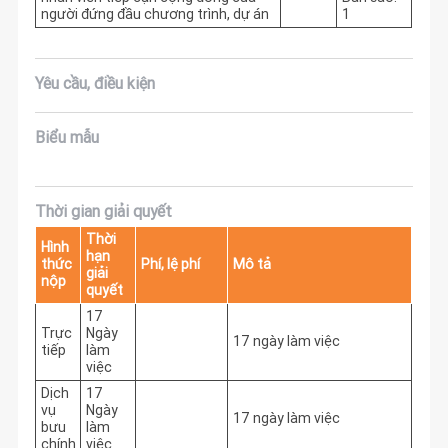
người đứng đầu chương trình, dự án
1
Yêu cầu, điều kiện
Biểu mẫu
Thời gian giải quyết
Thời
Hình
hạn
thức
Phí, lệ phí
Mô tả
giải
nộp
quyết
17
Trực
Ngày
17 ngày làm việc
tiếp
làm
việc
Dịch
17
vụ
Ngày
17 ngày làm việc
bưu
làm
chính
việc