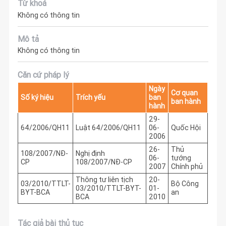
Từ khoá
Không có thông tin
Mô tả
Không có thông tin
Căn cứ pháp lý
Ngày
Cơ quan
Số ký hiệu
Trích yếu
ban
ban hành
hành
29-
64/2006/QH11
Luật 64/2006/QH11
06-
Quốc Hội
2006
26-
Thủ
108/2007/NĐ-
Nghị định
06-
tướng
CP
108/2007/NĐ-CP
2007
Chính phủ
Thông tư liên tịch
20-
03/2010/TTLT-
Bộ Công
03/2010/TTLT-BYT-
01-
BYT-BCA
an
BCA
2010
Tác giả bài thủ tục