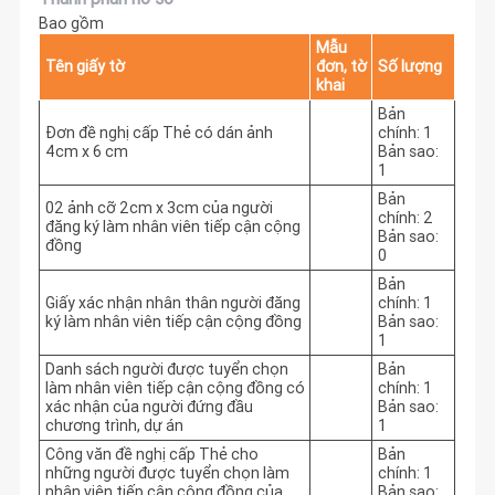
Bao gồm
Mẫu
Tên giấy tờ
đơn, tờ
Số lượng
khai
Bản
Đơn đề nghị cấp Thẻ có dán ảnh
chính: 1
4cm x 6 cm
Bản sao:
1
Bản
02 ảnh cỡ 2cm x 3cm của người
chính: 2
đăng ký làm nhân viên tiếp cận cộng
Bản sao:
đồng
0
Bản
Giấy xác nhận nhân thân người đăng
chính: 1
ký làm nhân viên tiếp cận cộng đồng
Bản sao:
1
Danh sách người được tuyển chọn
Bản
làm nhân viên tiếp cận cộng đồng có
chính: 1
xác nhận của người đứng đầu
Bản sao:
chương trình, dự án
1
Công văn đề nghị cấp Thẻ cho
Bản
những người được tuyển chọn làm
chính: 1
nhân viên tiếp cận cộng đồng của
Bản sao: