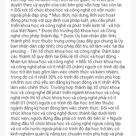
duyệt theo uỷ quyền của các bên góp vốn hợp tác còn lại.
+ Đối với tổ chức khoa học và công nghệ có vốn nước
ngoài phải đáp ứng: * Mục đích, nội dung, lĩnh vực hoạt
động phù hợp với quy định của pháp luật, yêu cầu phát
triển khoa học và công nghệ và phát triển kinh tế - xã hội
của Việt Nam; * Được Bộ trưởng Bộ Khoa học và Công
nghệ cho phép thành lập; * Được Ủy ban nhân dân tỉnh,
thành phố trực thuộc trung ương (sau đây gọi chung là Ủy
ban nhân dân cấp tỉnh) cho phép đặt trụ sở làm việc tại địa
phương. - Tên tổ chức khoa học và công nghệ: Đảm bảo
các thành tố quy định tại Điều lệ tổ chức và hoạt động. -
Nhân lực khoa học và công nghệ: + Mỗi tổ chức khoa học
và công nghệ phải có ít nhất 05 (năm) người có trình độ đại
học trở lên bao gồm làm việc chính thức và kiêm nhiệm,
trong đó có ít nhất 30% có trình độ chuyên môn phù hợp
với lĩnh vực chủ yếu xin đăng ký hoạt động và ít nhất 40%
làm việc chính thức. Trường hợp thành lập tổ chức khoa
học và công nghệ để phát triển ngành khoa học và công
nghệ mới thì tổ chức khoa học và công nghệ phải có ít
nhất 01 (một) người có trình độ đại học trở lên thuộc
ngành đăng ký hoạt động làm việc chính thức. Đối với tổ
chức khoa học và công nghệ được thành lập dưới hình
thức viện, người đứng đầu phải có trình độ tiến sĩ. + Người
đứng đầu tổ chức khoa học và công nghệ ngoài công lập
và có vốn nước ngoài phải có trình độ đại học trở lên, có
kinh nghiệm quản lý, năng lực chuyên môn phù hợp và phải