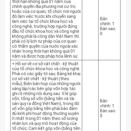
thời hạn không quá 01 năm của
chính quyền địa phương nơi cư trú
hoặc của cơ quan, tổ chức nơi người
đó làm việc trước khi chuyển sang
Bản
làm việc tại tổ chức khoa học và
chính: 1
công nghệ, trường hợp người đứng
Bản sao:
đầu tổ chức khoa học và công nghệ
0
không phải là công dân Việt Nam thì
phải có lý lịch tư pháp của cơ quan
có thẩm quyền của nước ngoài xác
nhận trong thời hạn không quá 01
năm và được hợp pháp hóa lãnh sự.
+ Hồ sơ về cơ sở vật chất - kỹ thuật
của tổ chức khoa học và công nghệ:
Phải có các giấy tờ sau: Bảng kê khai
cơ sở vật chất - kỹ thuật (theo
mẫu); Biên bản họp của những người
sáng lập/các bên góp vốn hợp tác
ghi rõ những nội dung sau: tỉ lệ góp
vốn; tổng số vốn (bằng tiền và tài
Bản
sản quy ra đồng Việt Nam), trong đó
chính: 1
số vốn góp bằng tiền phải bảo đảm
Bản sao:
đủ kinh phí hoạt động thường xuyên
0
ít nhất trong 01 năm theo số lượng
nhân lực và quy mô hoạt động của
tổ chức; Cam kết góp vốn (bằng tiền