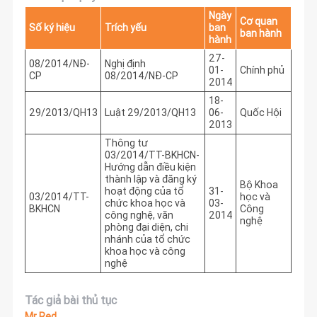
Ngày
Cơ quan
Số ký hiệu
Trích yếu
ban
ban hành
hành
27-
08/2014/NĐ-
Nghị định
01-
Chính phủ
CP
08/2014/NĐ-CP
2014
18-
29/2013/QH13
Luật 29/2013/QH13
06-
Quốc Hội
2013
Thông tư
03/2014/TT-BKHCN-
Hướng dẫn điều kiện
thành lập và đăng ký
Bộ Khoa
hoạt động của tổ
31-
03/2014/TT-
học và
chức khoa học và
03-
BKHCN
Công
công nghệ, văn
2014
nghệ
phòng đại diện, chi
nhánh của tổ chức
khoa học và công
nghệ
Tác giả bài thủ tục
Mr Red