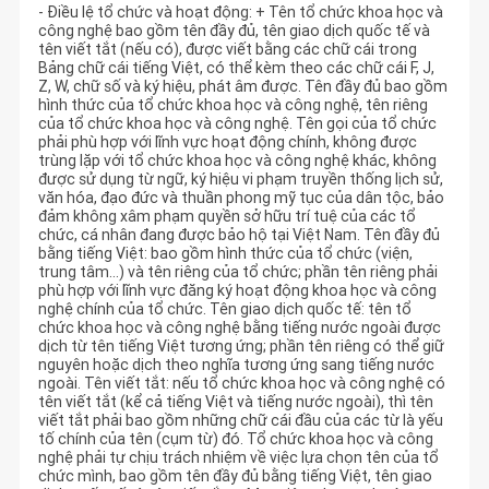
- Điều lệ tổ chức và hoạt động: + Tên tổ chức khoa học và
công nghệ bao gồm tên đầy đủ, tên giao dịch quốc tế và
tên viết tắt (nếu có), được viết bằng các chữ cái trong
Bảng chữ cái tiếng Việt, có thể kèm theo các chữ cái F, J,
Z, W, chữ số và ký hiệu, phát âm được. Tên đầy đủ bao gồm
hình thức của tổ chức khoa học và công nghệ, tên riêng
của tổ chức khoa học và công nghệ. Tên gọi của tổ chức
phải phù hợp với lĩnh vực hoạt động chính, không được
trùng lặp với tổ chức khoa học và công nghệ khác, không
được sử dụng từ ngữ, ký hiệu vi phạm truyền thống lịch sử,
văn hóa, đạo đức và thuần phong mỹ tục của dân tộc, bảo
đảm không xâm phạm quyền sở hữu trí tuệ của các tổ
chức, cá nhân đang được bảo hộ tại Việt Nam. Tên đầy đủ
bằng tiếng Việt: bao gồm hình thức của tổ chức (viện,
trung tâm…) và tên riêng của tổ chức; phần tên riêng phải
phù hợp với lĩnh vực đăng ký hoạt động khoa học và công
nghệ chính của tổ chức. Tên giao dịch quốc tế: tên tổ
chức khoa học và công nghệ bằng tiếng nước ngoài được
dịch từ tên tiếng Việt tương ứng; phần tên riêng có thể giữ
nguyên hoặc dịch theo nghĩa tương ứng sang tiếng nước
ngoài. Tên viết tắt: nếu tổ chức khoa học và công nghệ có
tên viết tắt (kể cả tiếng Việt và tiếng nước ngoài), thì tên
viết tắt phải bao gồm những chữ cái đầu của các từ là yếu
tố chính của tên (cụm từ) đó. Tổ chức khoa học và công
nghệ phải tự chịu trách nhiệm về việc lựa chọn tên của tổ
chức mình, bao gồm tên đầy đủ bằng tiếng Việt, tên giao