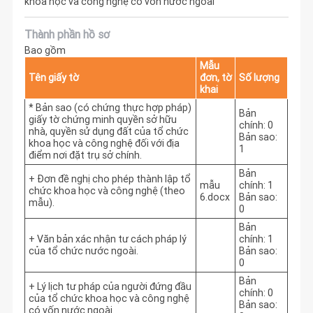
khoa học và công nghệ có vốn nước ngoài
Thành phần hồ sơ
Bao gồm
Mẫu
Tên giấy tờ
đơn, tờ
Số lượng
khai
* Bản sao (có chứng thực hợp pháp)
Bản
giấy tờ chứng minh quyền sở hữu
chính: 0
nhà, quyền sử dụng đất của tổ chức
Bản sao:
khoa học và công nghệ đối với địa
1
điểm nơi đặt trụ sở chính.
Bản
+ Đơn đề nghị cho phép thành lập tổ
mẫu
chính: 1
chức khoa học và công nghệ (theo
6.docx
Bản sao:
mẫu).
0
Bản
+ Văn bản xác nhận tư cách pháp lý
chính: 1
của tổ chức nước ngoài.
Bản sao:
0
Bản
+ Lý lịch tư pháp của người đứng đầu
chính: 0
của tổ chức khoa học và công nghệ
Bản sao:
có vốn nước ngoài.