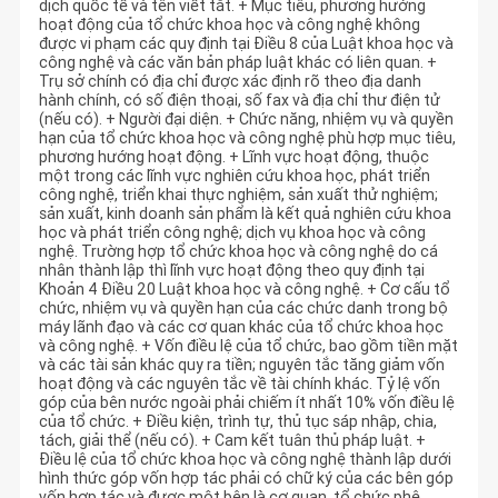
dịch quốc tế và tên viết tắt. + Mục tiêu, phương hướng
hoạt động của tổ chức khoa học và công nghệ không
được vi phạm các quy định tại Điều 8 của Luật khoa học và
công nghệ và các văn bản pháp luật khác có liên quan. +
Trụ sở chính có địa chỉ được xác định rõ theo địa danh
hành chính, có số điện thoại, số fax và địa chỉ thư điện tử
(nếu có). + Người đại diện. + Chức năng, nhiệm vụ và quyền
hạn của tổ chức khoa học và công nghệ phù hợp mục tiêu,
phương hướng hoạt động. + Lĩnh vực hoạt động, thuộc
một trong các lĩnh vực nghiên cứu khoa học, phát triển
công nghệ, triển khai thực nghiệm, sản xuất thử nghiệm;
sản xuất, kinh doanh sản phẩm là kết quả nghiên cứu khoa
học và phát triển công nghệ; dịch vụ khoa học và công
nghệ. Trường hợp tổ chức khoa học và công nghệ do cá
nhân thành lập thì lĩnh vực hoạt động theo quy định tại
Khoản 4 Điều 20 Luật khoa học và công nghệ. + Cơ cấu tổ
chức, nhiệm vụ và quyền hạn của các chức danh trong bộ
máy lãnh đạo và các cơ quan khác của tổ chức khoa học
và công nghệ. + Vốn điều lệ của tổ chức, bao gồm tiền mặt
và các tài sản khác quy ra tiền; nguyên tắc tăng giảm vốn
hoạt động và các nguyên tắc về tài chính khác. Tỷ lệ vốn
góp của bên nước ngoài phải chiếm ít nhất 10% vốn điều lệ
của tổ chức. + Điều kiện, trình tự, thủ tục sáp nhập, chia,
tách, giải thể (nếu có). + Cam kết tuân thủ pháp luật. +
Điều lệ của tổ chức khoa học và công nghệ thành lập dưới
hình thức góp vốn hợp tác phải có chữ ký của các bên góp
vốn hợp tác và được một bên là cơ quan, tổ chức phê