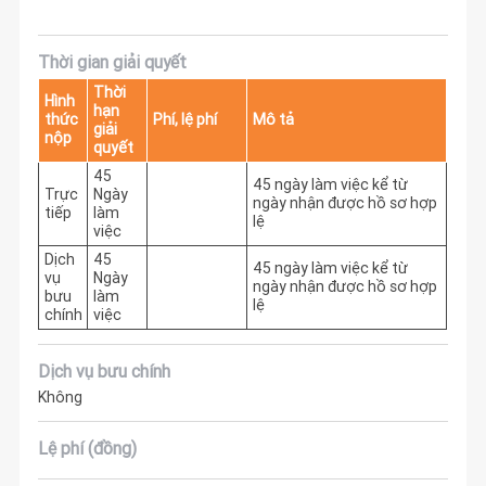
Thời gian giải quyết
Thời
Hình
hạn
thức
Phí, lệ phí
Mô tả
giải
nộp
quyết
45
45 ngày làm việc kể từ 
Trực
Ngày
ngày nhận được hồ sơ hợp 
tiếp
làm
lệ
việc
Dịch
45
45 ngày làm việc kể từ 
vụ
Ngày
ngày nhận được hồ sơ hợp 
bưu
làm
lệ
chính
việc
Dịch vụ bưu chính
Không
Lệ phí (đồng)