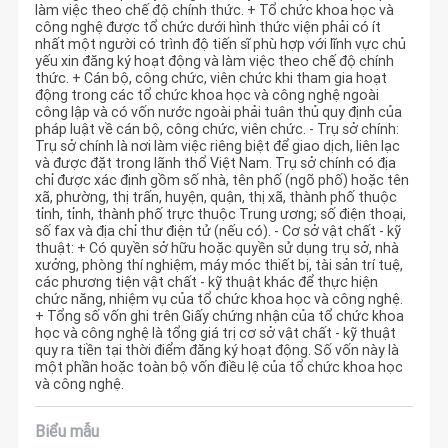
làm việc theo chế độ chính thức. + Tổ chức khoa học và
công nghệ được tổ chức dưới hình thức viện phải có ít
nhất một người có trình độ tiến sĩ phù hợp với lĩnh vực chủ
yếu xin đăng ký hoạt động và làm việc theo chế độ chính
thức. + Cán bộ, công chức, viên chức khi tham gia hoạt
động trong các tổ chức khoa học và công nghệ ngoài
công lập và có vốn nước ngoài phải tuân thủ quy định của
pháp luật về cán bộ, công chức, viên chức. - Trụ sở chính:
Trụ sở chính là nơi làm việc riêng biệt để giao dịch, liên lạc
và được đặt trong lãnh thổ Việt Nam. Trụ sở chính có địa
chỉ được xác định gồm số nhà, tên phố (ngõ phố) hoặc tên
xã, phường, thị trấn, huyện, quận, thị xã, thành phố thuộc
tỉnh, tỉnh, thành phố trực thuộc Trung ương; số điện thoại,
số fax và địa chỉ thư điện tử (nếu có). - Cơ sở vật chất - kỹ
thuật: + Có quyền sở hữu hoặc quyền sử dụng trụ sở, nhà
xưởng, phòng thí nghiệm, máy móc thiết bị, tài sản trí tuệ,
các phương tiện vật chất - kỹ thuật khác để thực hiện
chức năng, nhiệm vụ của tổ chức khoa học và công nghệ.
+ Tổng số vốn ghi trên Giấy chứng nhận của tổ chức khoa
học và công nghệ là tổng giá trị cơ sở vật chất - kỹ thuật
quy ra tiền tại thời điểm đăng ký hoạt động. Số vốn này là
một phần hoặc toàn bộ vốn điều lệ của tổ chức khoa học
và công nghệ.
Biểu mẫu