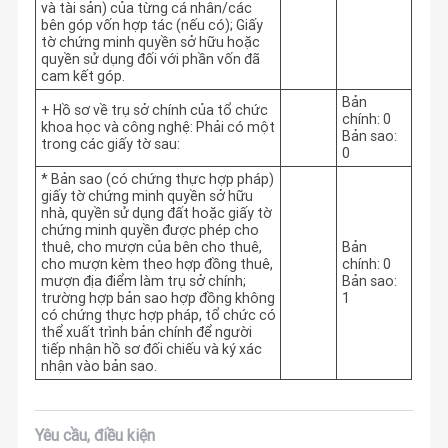
và tài sản) của từng cá nhân/các
bên góp vốn hợp tác (nếu có); Giấy
tờ chứng minh quyền sở hữu hoặc
quyền sử dụng đối với phần vốn đã
cam kết góp.
Bản
+ Hồ sơ về trụ sở chính của tổ chức
chính: 0
khoa học và công nghệ: Phải có một
Bản sao:
trong các giấy tờ sau:
0
* Bản sao (có chứng thực hợp pháp)
giấy tờ chứng minh quyền sở hữu
nhà, quyền sử dụng đất hoặc giấy tờ
chứng minh quyền được phép cho
thuê, cho mượn của bên cho thuê,
Bản
cho mượn kèm theo hợp đồng thuê,
chính: 0
mượn địa điểm làm trụ sở chính;
Bản sao:
trường hợp bản sao hợp đồng không
1
có chứng thực hợp pháp, tổ chức có
thể xuất trình bản chính để người
tiếp nhận hồ sơ đối chiếu và ký xác
nhận vào bản sao.
Yêu cầu, điều kiện