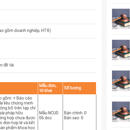
ao gồm doanh nghiệp, HTX)
n đề tài
Mẫu đơn,
Số lượng
tờ khai
bao gồm: + Báo cáo
Tài liệu chứng minh
công bố trên tạp chí
iải pháp hữu
Mẫu NCUD
Bản chính: 0
ường hợp chưa được
06.doc
Bản sao: 0
 đơn hợp lệ và kết
 sản phẩm khoa học