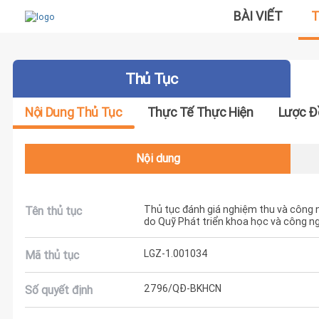
BÀI VIẾT
T
Thủ Tục
Nội Dung Thủ Tục
Thực Tế Thực Hiện
Lược Đ
Nội dung
Thủ tục đánh giá nghiệm thu và công n
Tên thủ tục
do Quỹ Phát triển khoa học và công ng
LGZ-1.001034
Mã thủ tục
2796/QĐ-BKHCN
Số quyết định