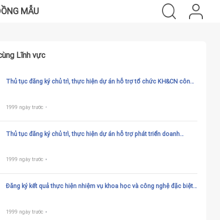
ĐỒNG MẪU
cùng Lĩnh vực
Thủ tục đăng ký chủ trì, thực hiện dự án hỗ trợ tổ chức KH&CN công
lập thực hiện cơ chế tự chủ, tự chịu trách nhiệm thuộc Chương trình
hỗ trợ phát triển doanh nghiệp KH&CN và tổ chức KH&CN công lập
thực hiện cơ chế tự chủ, tự chịu trách nhiệm
1999 ngày trước
Thủ tục đăng ký chủ trì, thực hiện dự án hỗ trợ phát triển doanh
nghiệp KH&CN thuộc Chương trình hỗ trợ phát triển doanh nghiệp
KH&CN và tổ chức KH&CN công lập thực hiện cơ chế tự chủ, tự chịu
trách nhiệm
1999 ngày trước
Đăng ký kết quả thực hiện nhiệm vụ khoa học và công nghệ đặc biệt,
nhiệm khoa học và công nghệ cấp quốc gia, cấp bộ, cấp cơ sở sử
dụng ngân sách nhà nước thuộc phạm vi quản lý của Bộ Khoa học
và Công nghệ và nhiệm vụ khoa học và công nghệ do các quỹ của
1999 ngày trước
Nhà nước trong lĩnh vực khoa học và công nghệ cấp Trung ương,