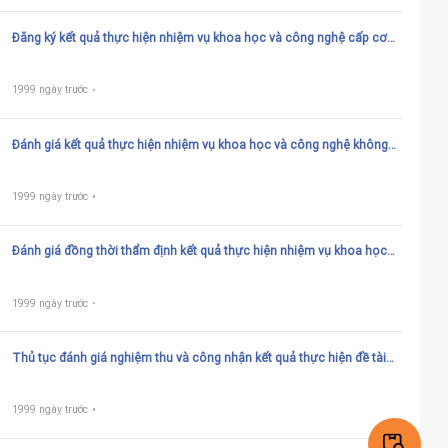
cấp bộ tài trợ
Đăng ký kết quả thực hiện nhiệm vụ khoa học và công nghệ cấp cơ
sở sử dụng ngân sách nhà nước thuộc phạm vi quản lý của bộ,
ngành
1999 ngày trước
Đánh giá kết quả thực hiện nhiệm vụ khoa học và công nghệ không
sử dụng ngân sách nhà nước.
1999 ngày trước
Đánh giá đồng thời thẩm định kết quả thực hiện nhiệm vụ khoa học
và công nghệ không sử dụng ngân sách nhà nước mà có tiềm ẩn yếu
tố ảnh hưởng đến lợi ích quốc gia, quốc phòng, an ninh, môi trường,
tính mạng, sức khỏe con người
1999 ngày trước
Thủ tục đánh giá nghiệm thu và công nhận kết quả thực hiện đề tài
nghiên cứu ứng dụng do Quỹ Phát triển khoa học và công nghệ Quốc
gia tài trợ
1999 ngày trước