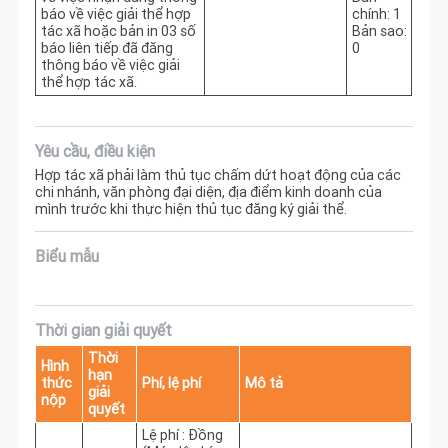
báo về việc giải thể hợp
chính: 1
tác xã hoặc bản in 03 số
Bản sao:
báo liên tiếp đã đăng
0
thông báo về việc giải
thể hợp tác xã.
Yêu cầu, điều kiện
Hợp tác xã phải làm thủ tục chấm dứt hoạt động của các
chi nhánh, văn phòng đại diện, địa điểm kinh doanh của
mình trước khi thực hiện thủ tục đăng ký giải thể.
Biểu mẫu
Thời gian giải quyết
Thời
Hình
hạn
thức
Phí, lệ phí
Mô tả
giải
nộp
quyết
Lệ phí : Đồng