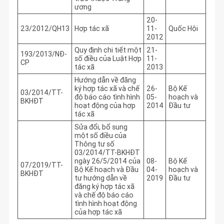
ương
20-
23/2012/QH13
Hợp tác xã
11-
Quốc Hội
2012
Quy định chi tiết một
21-
193/2013/NĐ-
số điều của Luật Hợp
11-
CP
tác xã
2013
Hướng dẫn về đăng
ký hợp tác xã và chế
26-
Bộ Kế
03/2014/TT-
độ báo cáo tình hình
05-
hoạch và
BKHĐT
hoạt động của hợp
2014
Đầu tư
tác xã
Sửa đổi, bổ sung
một số điều của
Thông tư số
03/2014/TT-BKHĐT
ngày 26/5/2014 của
08-
Bộ Kế
07/2019/TT-
Bộ Kế hoạch và Đầu
04-
hoạch và
BKHĐT
tư hướng dẫn về
2019
Đầu tư
đăng ký hợp tác xã
và chế độ báo cáo
tình hình hoạt động
của hợp tác xã