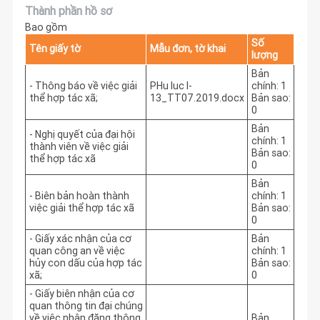
Thành phần hồ sơ
Bao gồm
Số
Tên giấy tờ
Mẫu đơn, tờ khai
lượng
Bản
- Thông báo về việc giải
PHu luc I-
chính: 1
thể hợp tác xã;
13_TT07.2019.docx
Bản sao:
0
Bản
- Nghị quyết của đại hội
chính: 1
thành viên về việc giải
Bản sao:
thể hợp tác xã
0
Bản
- Biên bản hoàn thành
chính: 1
việc giải thể hợp tác xã
Bản sao:
0
- Giấy xác nhận của cơ
Bản
quan công an về việc
chính: 1
hủy con dấu của hợp tác
Bản sao:
xã;
0
- Giấy biên nhận của cơ
quan thông tin đại chúng
về việc nhận đăng thông
Bản