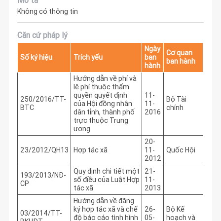
Không có thông tin
Căn cứ pháp lý
Ngày
Cơ quan
Số ký hiệu
Trích yếu
ban
ban hành
hành
Hướng dẫn về phí và
lệ phí thuộc thẩm
quyền quyết định
11-
250/2016/TT-
Bộ Tài
của Hội đồng nhân
11-
BTC
chính
dân tỉnh, thành phố
2016
trực thuộc Trung
ương
20-
23/2012/QH13
Hợp tác xã
11-
Quốc Hội
2012
Quy định chi tiết một
21-
193/2013/NĐ-
số điều của Luật Hợp
11-
CP
tác xã
2013
Hướng dẫn về đăng
ký hợp tác xã và chế
26-
Bộ Kế
03/2014/TT-
độ báo cáo tình hình
05-
hoạch và