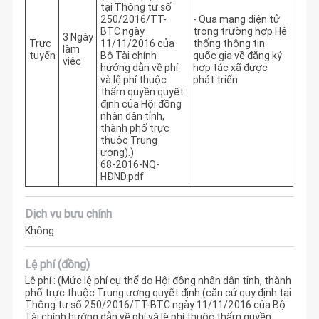
tại Thông tư số
250/2016/TT-
- Qua mạng điện tử 
BTC ngày
trong trường hợp Hệ 
3 Ngày
Trực
11/11/2016 của
thống thông tin 
làm
tuyến
Bộ Tài chính
quốc gia về đăng ký 
việc
hướng dẫn về phí
hợp tác xã được 
và lệ phí thuộc
phát triển
thẩm quyền quyết
định của Hội đồng
nhân dân tỉnh,
thành phố trực
thuộc Trung
ương).)
68-2016-NQ-
HĐND.pdf
Dịch vụ bưu chính
Không
Lệ phí (đồng)
Lệ phí : (Mức lệ phí cụ thể do Hội đồng nhân dân tỉnh, thành
phố trực thuộc Trung ương quyết định (căn cứ quy định tại
Thông tư số 250/2016/TT-BTC ngày 11/11/2016 của Bộ
Tài chính hướng dẫn về phí và lệ phí thuộc thẩm quyền