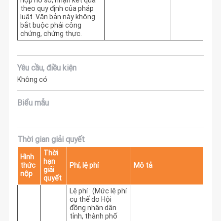
nộp hồ sơ, nhận kết quả
theo quy định của pháp
luật. Văn bản này không
bắt buộc phải công
chứng, chứng thực.
Yêu cầu, điều kiện
Không có
Biểu mẫu
Thời gian giải quyết
Thời
Hình
hạn
thức
Phí, lệ phí
Mô tả
giải
nộp
quyết
Lệ phí : (Mức lệ phí
cụ thể do Hội
đồng nhân dân
tỉnh, thành phố