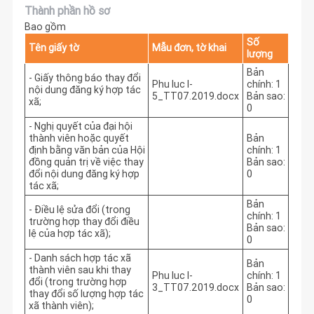
Thành phần hồ sơ
Bao gồm
Số
Tên giấy tờ
Mẫu đơn, tờ khai
lượng
Bản
- Giấy thông báo thay đổi
Phu luc I-
chính: 1
nội dung đăng ký hợp tác
5_TT07.2019.docx
Bản sao:
xã;
0
- Nghị quyết của đại hội
thành viên hoặc quyết
Bản
định bằng văn bản của Hội
chính: 1
đồng quản trị về việc thay
Bản sao:
đổi nội dung đăng ký hợp
0
tác xã;
Bản
- Điều lệ sửa đổi (trong
chính: 1
trường hợp thay đổi điều
Bản sao:
lệ của hợp tác xã);
0
- Danh sách hợp tác xã
Bản
thành viên sau khi thay
Phu luc I-
chính: 1
đổi (trong trường hợp
3_TT07.2019.docx
Bản sao:
thay đổi số lượng hợp tác
0
xã thành viên);