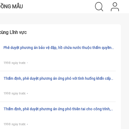
ĐỒNG MẪU
cùng Lĩnh vực
Phê duyệt phương án bảo vệ đập, hồ chứa nước thuộc thẩm quyền
của UBND tỉnh
1998 ngày trước
Thẩm định, phê duyệt phương án ứng phó với tình huống khẩn cấp
thuộc thẩm quyền của UBND tỉnh
1998 ngày trước
Thẩm định, phê duyệt phương án ứng phó thiên tai cho công trình,
vùng hạ du đập trong quá trình thi công thuộc thẩm quyền của UBND
tỉnh
1998 ngày trước