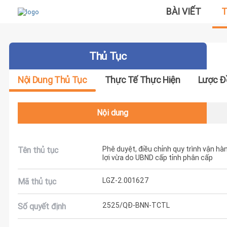
BÀI VIẾT
T
Thủ Tục
Nội Dung Thủ Tục
Thực Tế Thực Hiện
Lược Đ
Nội dung
Phê duyệt, điều chỉnh quy trình vận hàn
Tên thủ tục
lợi vừa do UBND cấp tỉnh phân cấp
LGZ-2.001627
Mã thủ tục
2525/QĐ-BNN-TCTL
Số quyết định