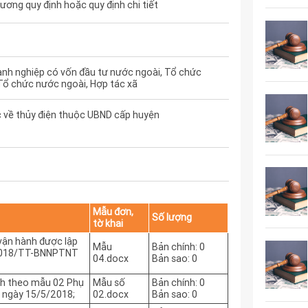
ơng quy định hoặc quy định chi tiết
nh nghiệp có vốn đầu tư nước ngoài, Tổ chức
Tổ chức nước ngoài, Hợp tác xã
 về thủy điện thuộc UBND cấp huyện
Mẫu đơn,
Số lượng
tờ khai
 vận hành được lập
Mẫu
Bản chính: 0
/2018/TT-BNNPTNT
04.docx
Bản sao: 0
ình theo mẫu 02 Phụ
Mẫu số
Bản chính: 0
 ngày 15/5/2018;
02.docx
Bản sao: 0