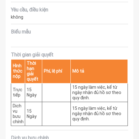
Yêu cầu, điều kiện
không
Biểu mẫu
Thời gian giải quyết
Thời
Hình
hạn
thức
Phí, lệ phí
Mô tả
giải
nộp
quyết
15 ngày làm việc, kể từ 
Trực
15
ngày nhận đủ hồ sơ theo 
tiếp
Ngày
quy định.
Dịch
15 ngày làm việc, kể từ 
vụ
15
ngày nhận đủ hồ sơ theo 
bưu
Ngày
quy định.
chính
Dịch vụ bưu chính