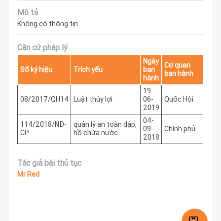
Mô tả
Không có thông tin
Căn cứ pháp lý
Ngày
Cơ quan
Số ký hiệu
Trích yếu
ban
ban hành
hành
19-
08/2017/QH14
Luật thủy lợi
06-
Quốc Hội
2019
04-
114/2018/NĐ-
quản lý an toàn đập,
09-
Chính phủ
CP
hồ chứa nước
2018
Tác giả bài thủ tục
Mr Red