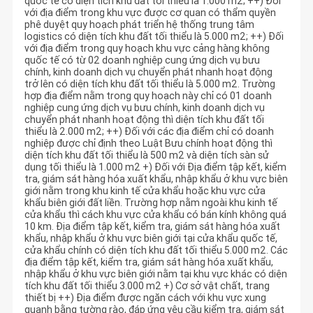
quốc tế có diện tích khu đất tối thiểu là 1.000 m2; ++) Đối
với địa điểm trong khu vực được cơ quan có thẩm quyền
phê duyệt quy hoạch phát triển hệ thống trung tâm
logistics có diện tích khu đất tối thiểu là 5.000 m2; ++) Đối
với địa điểm trong quy hoạch khu vực cảng hàng không
quốc tế có từ 02 doanh nghiệp cung ứng dịch vụ bưu
chính, kinh doanh dịch vụ chuyển phát nhanh hoạt động
trở lên có diện tích khu đất tối thiểu là 5.000 m2. Trường
hợp địa điểm nằm trong quy hoạch này chỉ có 01 doanh
nghiệp cung ứng dịch vụ bưu chính, kinh doanh dịch vụ
chuyển phát nhanh hoạt động thì diện tích khu đất tối
thiểu là 2.000 m2; ++) Đối với các địa điểm chỉ có doanh
nghiệp được chỉ định theo Luật Bưu chính hoạt động thì
diện tích khu đất tối thiểu là 500 m2 và diện tích sàn sử
dụng tối thiểu là 1.000 m2 +) Đối với Địa điểm tập kết, kiểm
tra, giám sát hàng hóa xuất khẩu, nhập khẩu ở khu vực biên
giới nằm trong khu kinh tế cửa khẩu hoặc khu vực cửa
khẩu biên giới đất liền. Trường hợp nằm ngoài khu kinh tế
cửa khẩu thì cách khu vực cửa khẩu có bán kính không quá
10 km. Địa điểm tập kết, kiểm tra, giám sát hàng hóa xuất
khẩu, nhập khẩu ở khu vực biên giới tại cửa khẩu quốc tế,
cửa khẩu chính có diện tích khu đất tối thiểu 5.000 m2. Các
địa điểm tập kết, kiểm tra, giám sát hàng hóa xuất khẩu,
nhập khẩu ở khu vực biên giới nằm tại khu vực khác có diện
tích khu đất tối thiểu 3.000 m2 +) Cơ sở vật chất, trang
thiết bị ++) Địa điểm được ngăn cách với khu vực xung
quanh bằng tường rào, đáp ứng yêu cầu kiểm tra, giám sát