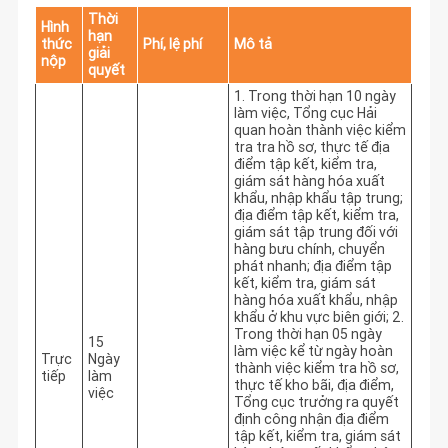
Thời
Hình
hạn
thức
Phí, lệ phí
Mô tả
giải
nộp
quyết
1. Trong thời hạn 10 ngày 
làm việc, Tổng cục Hải 
quan hoàn thành việc kiểm 
tra tra hồ sơ, thực tế địa 
điểm tập kết, kiểm tra, 
giám sát hàng hóa xuất 
khẩu, nhập khẩu tập trung; 
địa điểm tập kết, kiểm tra, 
giám sát tập trung đối với 
hàng bưu chính, chuyển 
phát nhanh; địa điểm tập 
kết, kiểm tra, giám sát 
hàng hóa xuất khẩu, nhập 
khẩu ở khu vực biên giới; 2. 
Trong thời hạn 05 ngày 
15
làm việc kể từ ngày hoàn 
Trực
Ngày
thành việc kiểm tra hồ sơ, 
tiếp
làm
thực tế kho bãi, địa điểm, 
việc
Tổng cục trưởng ra quyết 
định công nhận địa điểm 
tập kết, kiểm tra, giám sát 