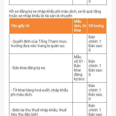
0
Hồ sơ đăng ký xe nhập khẩu phi mậu dịch, xe là quà tặng
hoặc xe nhập khẩu là tài sản di chuyển
Mẫu
Tên giấy tờ
đơn, tờ
Số lượng
khai
Bản
- Quyết định của Tổng Tham mưu
chính: 1
trưởng đưa vào trang bị quân sự;
Bản sao:
0
Mẫu
số 01 -
Bản
Bản
chính: 1
- Bản khai đăng ký xe;
khai
Bản sao:
đăng
0
ký.doc
Bản
- Tờ khai hàng hoá xuất, nhập khẩu
chính: 1
phi mậu dịch;
Bản sao:
0
Bản
- Biên lai thu thuế nhập khẩu, thuế
chính: 1
tiêu thụ đặc biệt.
Bản sao: