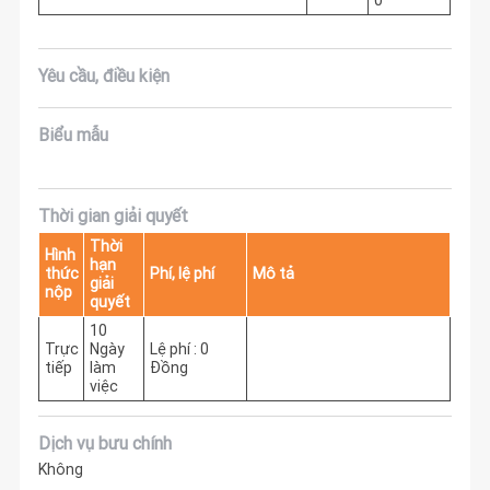
0
Yêu cầu, điều kiện
Biểu mẫu
Thời gian giải quyết
Thời
Hình
hạn
thức
Phí, lệ phí
Mô tả
giải
nộp
quyết
10
Trực
Ngày
Lệ phí : 0
tiếp
làm
Đồng
việc
Dịch vụ bưu chính
Không