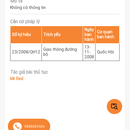
Mô tả
Không có thông tin
Căn cứ pháp lý
Ngày
Cơ quan
Số ký hiệu
Trích yếu
ban
ban hành
hành
13-
Giao thông đường
23/2008/QH12
11-
Quốc Hội
bộ
2008
Tác giả bài thủ tục
Mr Red
0888889366