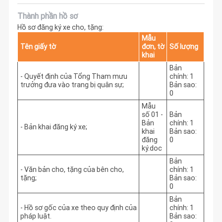
Thành phần hồ sơ
Hồ sơ đăng ký xe cho, tặng:
Mẫu
Tên giấy tờ
đơn, tờ
Số lượng
khai
Bản
- Quyết định của Tổng Tham mưu
chính: 1
trưởng đưa vào trang bị quân sự;
Bản sao:
0
Mẫu
số 01 -
Bản
Bản
chính: 1
- Bản khai đăng ký xe;
khai
Bản sao:
đăng
0
ký.doc
Bản
- Văn bản cho, tặng của bên cho,
chính: 1
tặng;
Bản sao:
0
Bản
- Hồ sơ gốc của xe theo quy định của
chính: 1
pháp luật.
Bản sao: