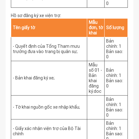
0
Hồ sơ đăng ký xe viện trợ:
Mẫu
Tên giấy tờ
đơn, tờ
Số lượng
khai
Bản
- Quyết định của Tổng Tham mưu
chính: 1
trưởng đưa vào trang bị quân sự;
Bản sao:
0
Mẫu
số 01 -
Bản
Bản
chính: 1
- Bản khai đăng ký xe;
khai
Bản sao:
đăng
0
ký.doc
Bản
chính: 1
- Tờ khai nguồn gốc xe nhập khẩu;
Bản sao:
0
Bản
- Giấy xác nhận viện trợ của Bộ Tài
chính: 1
chính
Bản sao: