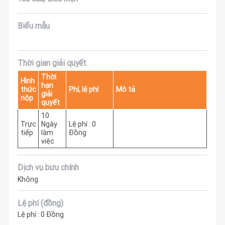
Biểu mẫu
Thời gian giải quyết
Thời
Hình
hạn
thức
Phí, lệ phí
Mô tả
giải
nộp
quyết
10
Trực
Ngày
Lệ phí : 0
tiếp
làm
Đồng
việc
Dịch vụ bưu chính
Không
Lệ phí (đồng)
Lệ phí : 0 Đồng