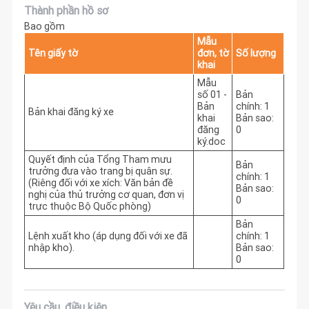
Thành phần hồ sơ
Bao gồm
Mẫu
Tên giấy tờ
đơn, tờ
Số lượng
khai
Mẫu
số 01 -
Bản
Bản
chính: 1
Bản khai đăng ký xe
khai
Bản sao:
đăng
0
ký.doc
Quyết định của Tổng Tham mưu
Bản
trưởng đưa vào trang bị quân sự.
chính: 1
(Riêng đối với xe xích: Văn bản đề
Bản sao:
nghị của thủ trưởng cơ quan, đơn vị
0
trực thuộc Bộ Quốc phòng)
Bản
Lệnh xuất kho (áp dụng đối với xe đã
chính: 1
nhập kho).
Bản sao:
0
Yêu cầu, điều kiện