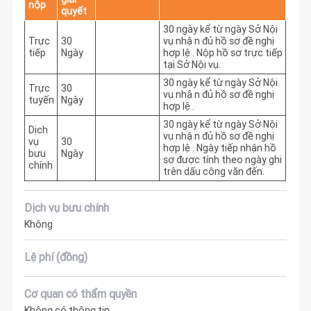
nộp
quyết
30 ngày kể từ ngày Sở Nội 
Trực
30
vụ nhận đủ hồ sơ đề nghị 
tiếp
Ngày
hợp lệ. Nộp hồ sơ trực tiếp 
tại Sở Nội vụ.
30 ngày kể từ ngày Sở Nội 
Trực
30
vụ nhận đủ hồ sơ đề nghị 
tuyến
Ngày
hợp lệ.
30 ngày kể từ ngày Sở Nội 
Dịch
vụ nhận đủ hồ sơ đề nghị 
vụ
30
hợp lệ. Ngày tiếp nhận hồ 
bưu
Ngày
sơ được tính theo ngày ghi 
chính
trên dấu công văn đến.
Dịch vụ bưu chính
Không
Lệ phí (đồng)
Cơ quan có thẩm quyền
Không có thông tin