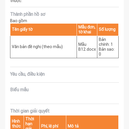
thuộc.
Thành phần hồ sơ
Bao gồm
Mẫu đơn,
Tên giấy tờ
Số lượng
tờ khai
Bản
Mẫu
chính: 1
Văn bản đề nghị (theo mẫu)
B12.docx
Bản sao:
0
Yêu cầu, điều kiện
Biểu mẫu
Thời gian giải quyết
Thời
Hình
hạn
thức
Phí, lệ phí
Mô tả
giải